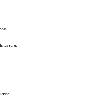
ndas.
a luz solar.
uridad.