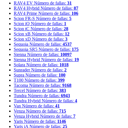
RAV4 EV
Número de fallas:
31
RAV4 Hybrid
Número de fallas:
87
RAV4 Prime
Número de fallas:
106
Scion FR-S
Número de fallas:
5
Scion iQ
Número de fallas:
1
Scion tC
Número de fallas:
28
Scion xB
Número de fallas:
12
Scion xD
Número de fallas:
3
Sequoia
Número de fallas:
4537
Sequoia SR5
Número de fallas:
175
Sienna
Número de fallas:
10097
Sienna Hybrid
Número de fallas:
19
Solara
Número de fallas:
1018
Sunrader
Número de fallas:
2
Supra
Número de fallas:
100
T100
Número de fallas:
399
Tacoma
Número de fallas:
9168
Tercel
Número de fallas:
383
Tundra
Número de fallas:
6943
Tundra Hybrid
Número de fallas:
4
Van
Número de fallas:
41
Venza
Número de fallas:
715
Venza Hybrid
Número de fallas:
7
Yaris
Número de fallas:
1146
Yaris iA
Número de fallas:
25