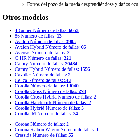
Forros del pozo de la rueda desprendiéndose y daños ocur
Otros modelos
4Runner
Número de fallas:
6653
86
Número de fallas:
13
Avalon
Número de fallas:
3905
Avalon Hybrid
Número de fallas:
66
Avensis
Número de fallas:
2
C-HR
Número de fallas:
221
Camry
Número de fallas:
20484
Camry Hybrid
Número de fallas:
1556
Cavalier
Número de fallas:
2
Celica
Número de fallas:
513
Corolla
Número de fallas:
13040
Corolla Cross
Número de fallas:
278
Corolla Cross Hybrid
Número de fallas:
2
Corolla Hatchback
Número de fallas:
2
Corolla Hybrid
Número de fallas:
3
Corolla iM
Número de fallas:
24
Corona
Número de fallas:
2
Corona Station Wagon
Número de fallas:
1
Cressida
Número de fallas:
55