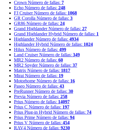
Crown
Número de fallas:
7
Echo
Número de fallas:
248
FJ Cruiser
Número de fallas:
1068
GR Corolla
Número de fallas:
3
GR86
Número de fallas:
24
Grand Highlander
Número de fallas:
27
Grand Highlander Hybrid
Número de fallas:
1
Highlander
Número de fallas:
4934
Highlander Hybrid
Número de fallas:
1024
Hilux
Número de fallas:
499
Land Cruiser
Número de fallas:
349
MR2
Número de fallas:
60
MR2 Spyder
Número de fallas:
37
Matrix
Número de fallas:
1817
Mirai
Número de fallas:
19
Motorhome
Número de fallas:
16
Paseo
Número de fallas:
43
PreRunner
Número de fallas:
30
Previa
Número de fallas:
258
Prius
Número de fallas:
14097
Prius C
Número de fallas:
197
Prius Plug-in Hybrid
Número de fallas:
74
Prius Prime
Número de fallas:
94
Prius V
Número de fallas:
454
RAV4
Número de fallas:
9230