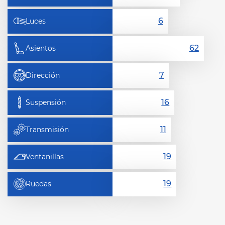
Luces
Asientos
Dirección
Suspensión
Transmisión
Ventanillas
Ruedas