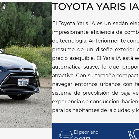
TOYOTA YARIS I
El Toyota Yaris iA es un sedán e
impresionante eficiencia de combu
de tecnología. Anteriormente con
presume de un diseño exterior 
precio asequible. El Yaris iA est
automática suave, lo que propo
atractiva. Con su tamaño compacto y
navegar entornos urbanos con fac
sistema de precolisión de baja ve
experiencia de conducción, haciend
para los habitantes de la ciudad y lo
El peor año