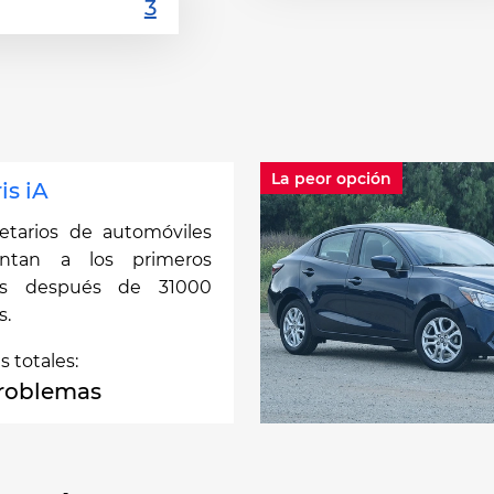
La peor opción
is iA
etarios de automóviles
entan a los primeros
as después de 31000
s.
as totales:
roblemas