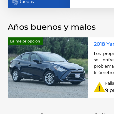
Ruedas
Años buenos y malos
La mejor opción
2018 Yar
Los propi
se enfr
problem
kilómetro
Fall
9 p