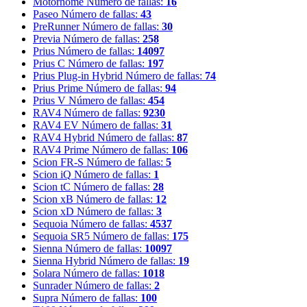
Motorhome
Número de fallas:
16
Paseo
Número de fallas:
43
PreRunner
Número de fallas:
30
Previa
Número de fallas:
258
Prius
Número de fallas:
14097
Prius C
Número de fallas:
197
Prius Plug-in Hybrid
Número de fallas:
74
Prius Prime
Número de fallas:
94
Prius V
Número de fallas:
454
RAV4
Número de fallas:
9230
RAV4 EV
Número de fallas:
31
RAV4 Hybrid
Número de fallas:
87
RAV4 Prime
Número de fallas:
106
Scion FR-S
Número de fallas:
5
Scion iQ
Número de fallas:
1
Scion tC
Número de fallas:
28
Scion xB
Número de fallas:
12
Scion xD
Número de fallas:
3
Sequoia
Número de fallas:
4537
Sequoia SR5
Número de fallas:
175
Sienna
Número de fallas:
10097
Sienna Hybrid
Número de fallas:
19
Solara
Número de fallas:
1018
Sunrader
Número de fallas:
2
Supra
Número de fallas:
100