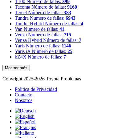
T100
Número de fallas:
399
Tacoma
Número de fallas:
9168
Tercel
Número de fallas:
383
Tundra
Número de fallas:
6943
Tundra Hybrid
Número de fallas:
4
Van
Número de fallas:
41
Venza
Número de fallas:
715
Venza Hybrid
Número de fallas:
7
Yaris
Número de fallas:
1146
Yaris iA
Número de fallas:
25
bZ4X
Número de fallas:
7
Mostrar más
Copyright 2025-2026 Toyota Problemas
Politica de Privacidad
Contacto
Nosotros