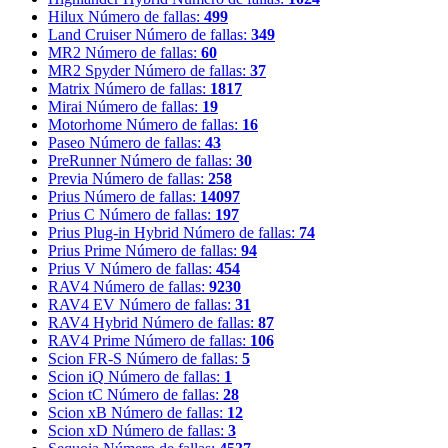
Hilux
Número de fallas:
499
Land Cruiser
Número de fallas:
349
MR2
Número de fallas:
60
MR2 Spyder
Número de fallas:
37
Matrix
Número de fallas:
1817
Mirai
Número de fallas:
19
Motorhome
Número de fallas:
16
Paseo
Número de fallas:
43
PreRunner
Número de fallas:
30
Previa
Número de fallas:
258
Prius
Número de fallas:
14097
Prius C
Número de fallas:
197
Prius Plug-in Hybrid
Número de fallas:
74
Prius Prime
Número de fallas:
94
Prius V
Número de fallas:
454
RAV4
Número de fallas:
9230
RAV4 EV
Número de fallas:
31
RAV4 Hybrid
Número de fallas:
87
RAV4 Prime
Número de fallas:
106
Scion FR-S
Número de fallas:
5
Scion iQ
Número de fallas:
1
Scion tC
Número de fallas:
28
Scion xB
Número de fallas:
12
Scion xD
Número de fallas:
3