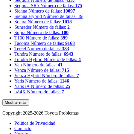
Sequoia
Número de fallas:
4537
Sequoia SR5
Número de fallas:
175
Sienna
Número de fallas:
10097
Sienna Hybrid
Número de fallas:
19
Solara
Número de fallas:
1018
Sunrader
Número de fallas:
2
Supra
Número de fallas:
100
T100
Número de fallas:
399
Tacoma
Número de fallas:
9168
Tercel
Número de fallas:
383
Tundra
Número de fallas:
6943
Tundra Hybrid
Número de fallas:
4
Van
Número de fallas:
41
Venza
Número de fallas:
715
Venza Hybrid
Número de fallas:
7
Yaris
Número de fallas:
1146
Yaris iA
Número de fallas:
25
bZ4X
Número de fallas:
7
Mostrar más
Copyright 2025-2026 Toyota Problemas
Politica de Privacidad
Contacto
Nosotros