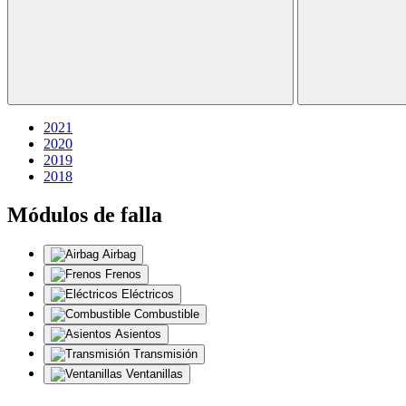
2021
2020
2019
2018
Módulos de falla
Airbag
Frenos
Eléctricos
Combustible
Asientos
Transmisión
Ventanillas