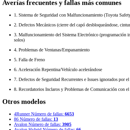
Averías frecuentes y fallas más comunes
1. Sistema de Seguridad con Malfuncionamiento (Toyota Safety
2. Defectos Mecánicos (cierre del capó desbloqueándose, cintur
3. Malfuncionamiento del Sistema Electrónico (programación in
solos)
4. Problemas de Ventanas/Empanamiento
5. Falla de Freno
6. Aceleración Repentina/Vehículo acelerándose
7. Defectos de Seguridad Recurrentes e Issues ignorados por el
8. Recordatorios Inclaros y Problemas de Comunicación con el
Otros modelos
4Runner
Número de fallas:
6653
86
Número de fallas:
13
Avalon
Número de fallas:
3905
Avalon Hybrid
Número de fallas:
66