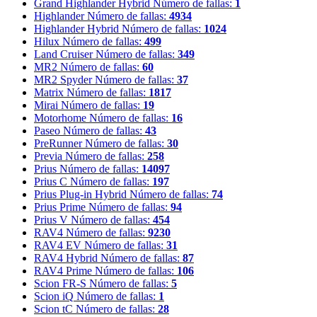
Grand Highlander Hybrid
Número de fallas:
1
Highlander
Número de fallas:
4934
Highlander Hybrid
Número de fallas:
1024
Hilux
Número de fallas:
499
Land Cruiser
Número de fallas:
349
MR2
Número de fallas:
60
MR2 Spyder
Número de fallas:
37
Matrix
Número de fallas:
1817
Mirai
Número de fallas:
19
Motorhome
Número de fallas:
16
Paseo
Número de fallas:
43
PreRunner
Número de fallas:
30
Previa
Número de fallas:
258
Prius
Número de fallas:
14097
Prius C
Número de fallas:
197
Prius Plug-in Hybrid
Número de fallas:
74
Prius Prime
Número de fallas:
94
Prius V
Número de fallas:
454
RAV4
Número de fallas:
9230
RAV4 EV
Número de fallas:
31
RAV4 Hybrid
Número de fallas:
87
RAV4 Prime
Número de fallas:
106
Scion FR-S
Número de fallas:
5
Scion iQ
Número de fallas:
1
Scion tC
Número de fallas:
28