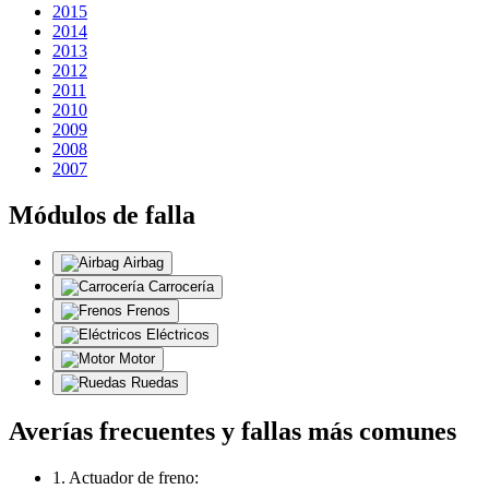
2015
2014
2013
2012
2011
2010
2009
2008
2007
Módulos de falla
Airbag
Carrocería
Frenos
Eléctricos
Motor
Ruedas
Averías frecuentes y fallas más comunes
1. Actuador de freno: