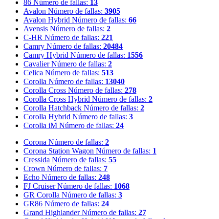
86
Número de fallas:
13
Avalon
Número de fallas:
3905
Avalon Hybrid
Número de fallas:
66
Avensis
Número de fallas:
2
C-HR
Número de fallas:
221
Camry
Número de fallas:
20484
Camry Hybrid
Número de fallas:
1556
Cavalier
Número de fallas:
2
Celica
Número de fallas:
513
Corolla
Número de fallas:
13040
Corolla Cross
Número de fallas:
278
Corolla Cross Hybrid
Número de fallas:
2
Corolla Hatchback
Número de fallas:
2
Corolla Hybrid
Número de fallas:
3
Corolla iM
Número de fallas:
24
Corona
Número de fallas:
2
Corona Station Wagon
Número de fallas:
1
Cressida
Número de fallas:
55
Crown
Número de fallas:
7
Echo
Número de fallas:
248
FJ Cruiser
Número de fallas:
1068
GR Corolla
Número de fallas:
3
GR86
Número de fallas:
24
Grand Highlander
Número de fallas:
27