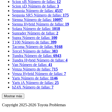
Scion xB
Número de fallas:
12
Scion xD
Número de fallas:
3
Sequoia
Número de fallas:
4537
Sequoia SR5
Número de fallas:
175
Sienna
Número de fallas:
10097
Sienna Hybrid
Número de fallas:
19
Solara
Número de fallas:
1018
Sunrader
Número de fallas:
2
Supra
Número de fallas:
100
T100
Número de fallas:
399
Tacoma
Número de fallas:
9168
Tercel
Número de fallas:
383
Tundra
Número de fallas:
6943
Tundra Hybrid
Número de fallas:
4
Van
Número de fallas:
41
Venza
Número de fallas:
715
Venza Hybrid
Número de fallas:
7
Yaris
Número de fallas:
1146
Yaris iA
Número de fallas:
25
bZ4X
Número de fallas:
7
Mostrar más
Copyright 2025-2026 Toyota Problemas