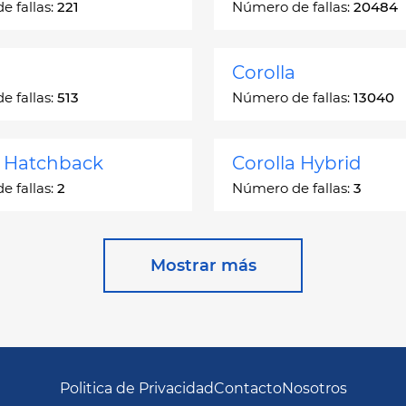
 fallas:
221
Número de fallas:
20484
Corolla
 fallas:
513
Número de fallas:
13040
a Hatchback
Corolla Hybrid
 fallas:
2
Número de fallas:
3
 Station Wagon
Cressida
Mostrar más
 fallas:
1
Número de fallas:
55
ser
GR Corolla
 fallas:
1068
Número de fallas:
3
Politica de Privacidad
Contacto
Nosotros