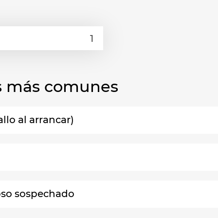
las más comunes
llo al arrancar)
uoso sospechado