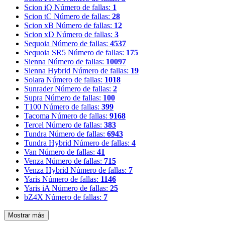
Scion iQ
Número de fallas:
1
Scion tC
Número de fallas:
28
Scion xB
Número de fallas:
12
Scion xD
Número de fallas:
3
Sequoia
Número de fallas:
4537
Sequoia SR5
Número de fallas:
175
Sienna
Número de fallas:
10097
Sienna Hybrid
Número de fallas:
19
Solara
Número de fallas:
1018
Sunrader
Número de fallas:
2
Supra
Número de fallas:
100
T100
Número de fallas:
399
Tacoma
Número de fallas:
9168
Tercel
Número de fallas:
383
Tundra
Número de fallas:
6943
Tundra Hybrid
Número de fallas:
4
Van
Número de fallas:
41
Venza
Número de fallas:
715
Venza Hybrid
Número de fallas:
7
Yaris
Número de fallas:
1146
Yaris iA
Número de fallas:
25
bZ4X
Número de fallas:
7
Mostrar más