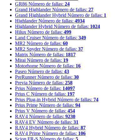
GR86
Número de fallas:
24
Grand Highlander
Número de fallas:
27
Grand Highlander Hybrid
Número de fallas:
1
Highlander
Número de fallas:
4934
Highlander Hybrid
Número de fallas:
1024
Hilux
Número de fallas:
499
Land Cruiser
Número de fallas:
349
MR2
Número de fallas:
60
MR2 Spyder
Número de fallas:
37
Matrix
Número de fallas:
1817
Mirai
Número de fallas:
19
Motorhome
Número de fallas:
16
Paseo
Número de fallas:
43
PreRunner
Número de fallas:
30
Previa
Número de fallas:
258
Prius
Número de fallas:
14097
Prius C
Número de fallas:
197
Prius Plug-in Hybrid
Número de fallas:
74
Prius Prime
Número de fallas:
94
Prius V
Número de fallas:
454
RAV4
Número de fallas:
9230
RAV4 EV
Número de fallas:
31
RAV4 Hybrid
Número de fallas:
87
RAV4 Prime
Número de fallas:
106
Scion FR-S
Número de fallas:
5