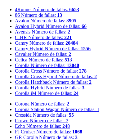
4Runner
Número de fallas:
6653
86
Número de fallas:
13
Avalon
Número de fallas:
3905
Avalon Hybrid
Número de fallas:
66
Avensis
Número de fallas:
2
C-HR
Número de fallas:
221
Camry
Número de fallas:
20484
Camry Hybrid
Número de fallas:
1556
Cavalier
Número de fallas:
2
Celica
Número de fallas:
513
Corolla
Número de fallas:
13040
Corolla Cross
Número de fallas:
278
Corolla Cross Hybrid
Número de fallas:
2
Corolla Hatchback
Número de fallas:
2
Corolla Hybrid
Número de fallas:
3
Corolla iM
Número de fallas:
24
Corona
Número de fallas:
2
Corona Station Wagon
Número de fallas:
1
Cressida
Número de fallas:
55
Crown
Número de fallas:
7
Echo
Número de fallas:
248
FJ Cruiser
Número de fallas:
1068
GR Corolla
Número de fallas:
3