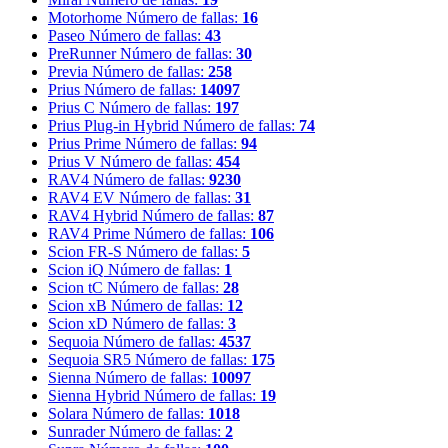
Motorhome
Número de fallas:
16
Paseo
Número de fallas:
43
PreRunner
Número de fallas:
30
Previa
Número de fallas:
258
Prius
Número de fallas:
14097
Prius C
Número de fallas:
197
Prius Plug-in Hybrid
Número de fallas:
74
Prius Prime
Número de fallas:
94
Prius V
Número de fallas:
454
RAV4
Número de fallas:
9230
RAV4 EV
Número de fallas:
31
RAV4 Hybrid
Número de fallas:
87
RAV4 Prime
Número de fallas:
106
Scion FR-S
Número de fallas:
5
Scion iQ
Número de fallas:
1
Scion tC
Número de fallas:
28
Scion xB
Número de fallas:
12
Scion xD
Número de fallas:
3
Sequoia
Número de fallas:
4537
Sequoia SR5
Número de fallas:
175
Sienna
Número de fallas:
10097
Sienna Hybrid
Número de fallas:
19
Solara
Número de fallas:
1018
Sunrader
Número de fallas:
2