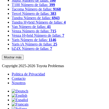
Supra
Número de fallas:
100
T100
Número de fallas:
399
Tacoma
Número de fallas:
9168
Tercel
Número de fallas:
383
Tundra
Número de fallas:
6943
Tundra Hybrid
Número de fallas:
4
Van
Número de fallas:
41
Venza
Número de fallas:
715
Venza Hybrid
Número de fallas:
7
Yaris
Número de fallas:
1146
Yaris iA
Número de fallas:
25
bZ4X
Número de fallas:
7
Mostrar más
Copyright 2025-2026 Toyota Problemas
Politica de Privacidad
Contacto
Nosotros