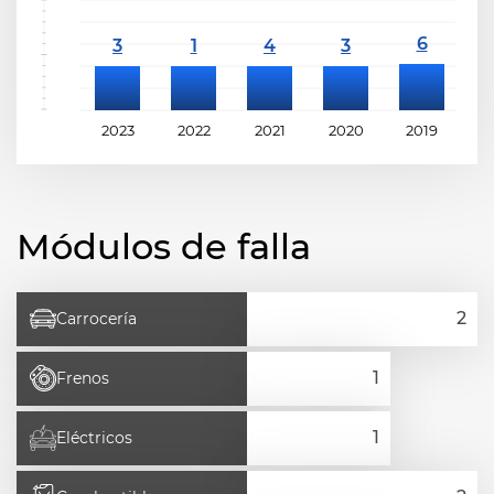
2023
2022
2021
2020
2019
2
Módulos de falla
Carrocería
Frenos
Eléctricos