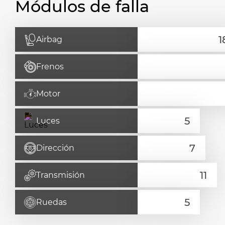
Módulos de falla
Airbag
Frenos
Motor
Luces
Dirección
Transmisión
Ruedas