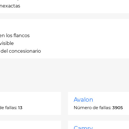
inexactas
n los flancos
isible
 del concesionario
Avalon
 fallas:
13
Número de fallas:
3905
Camry