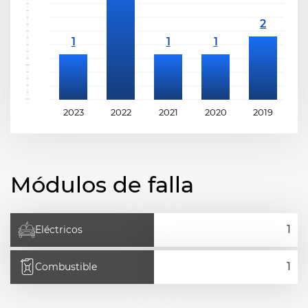
2023
2022
2021
2020
2019
2
Módulos de falla
Eléctricos
Combustible