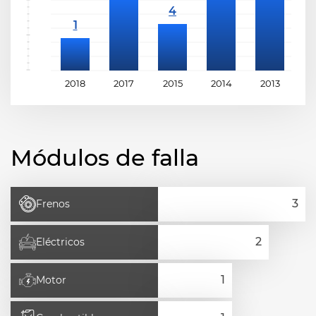
2018
2017
2015
2014
2013
2
Módulos de falla
Frenos
Eléctricos
Motor