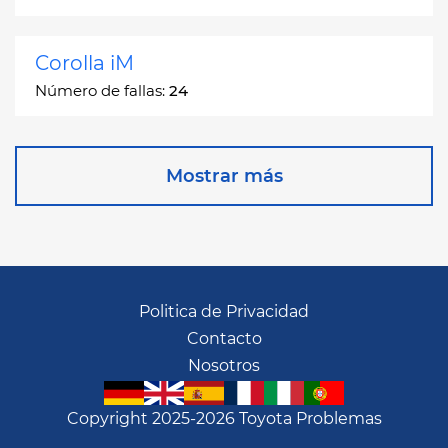
Corolla iM
Número de fallas:
24
Corona
Mostrar más
Número de fallas:
2
Corona Station Wagon
Número de fallas:
1
Politica de Privacidad
Contacto
Cressida
Nosotros
Número de fallas:
55
Copyright 2025-2026 Toyota Problemas