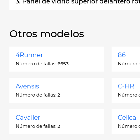
3. Panel de vidrio superior delantero ro
Otros modelos
4Runner
86
Número de fallas:
6653
Número de
Avensis
C-HR
Número de fallas:
2
Número de
Cavalier
Celica
Número de fallas:
2
Número de