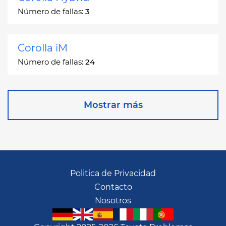
Número de fallas:
3
Corolla iM
Número de fallas:
24
Corona
Mostrar más
Número de fallas:
2
Corona Station Wagon
Número de fallas:
1
Politica de Privacidad
Contacto
Cressida
Nosotros
Número de fallas:
55