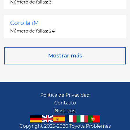
Número de fallas:
3
Corolla iM
Número de fallas:
24
Corona
Mostrar más
Número de fallas:
2
Corona Station Wagon
Número de fallas:
1
Politica de Privacidad
Contacto
Cressida
Nosotros
Número de fallas:
55
Copyright 2025-2026 Toyota Problemas