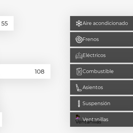
Aire acondicionado
Frenos
Eléctricos
Combustible
Asientos
Suspensión
Ventanillas