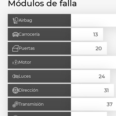
Módulos de falla
Airbag
Carrocería
Puertas
Motor
Luces
Dirección
Transmisión