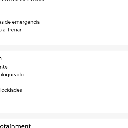
das de emergencia
 al frenar
n
ente
 bloqueado
elocidades
nfotainment