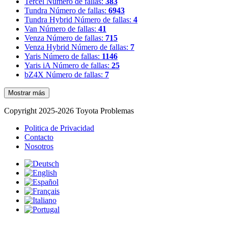
Tercel
Número de fallas:
383
Tundra
Número de fallas:
6943
Tundra Hybrid
Número de fallas:
4
Van
Número de fallas:
41
Venza
Número de fallas:
715
Venza Hybrid
Número de fallas:
7
Yaris
Número de fallas:
1146
Yaris iA
Número de fallas:
25
bZ4X
Número de fallas:
7
Mostrar más
Copyright 2025-2026 Toyota Problemas
Politica de Privacidad
Contacto
Nosotros