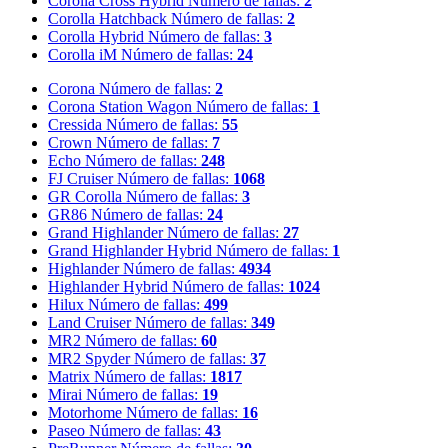
Corolla Cross Hybrid
Número de fallas:
2
Corolla Hatchback
Número de fallas:
2
Corolla Hybrid
Número de fallas:
3
Corolla iM
Número de fallas:
24
Corona
Número de fallas:
2
Corona Station Wagon
Número de fallas:
1
Cressida
Número de fallas:
55
Crown
Número de fallas:
7
Echo
Número de fallas:
248
FJ Cruiser
Número de fallas:
1068
GR Corolla
Número de fallas:
3
GR86
Número de fallas:
24
Grand Highlander
Número de fallas:
27
Grand Highlander Hybrid
Número de fallas:
1
Highlander
Número de fallas:
4934
Highlander Hybrid
Número de fallas:
1024
Hilux
Número de fallas:
499
Land Cruiser
Número de fallas:
349
MR2
Número de fallas:
60
MR2 Spyder
Número de fallas:
37
Matrix
Número de fallas:
1817
Mirai
Número de fallas:
19
Motorhome
Número de fallas:
16
Paseo
Número de fallas:
43