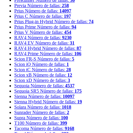
PreRunner
Número de fallas:
30
Previa
Número de fallas:
258
Prius
Número de fallas:
14097
Prius C
Número de fallas:
197
Prius Plug-in Hybrid
Número de fallas:
74
Prius Prime
Número de fallas:
94
Prius V
Número de fallas:
454
RAV4
Número de fallas:
9230
RAV4 EV
Número de fallas:
31
RAV4 Hybrid
Número de fallas:
87
RAV4 Prime
Número de fallas:
106
Scion FR-S
Número de fallas:
5
Scion iQ
Número de fallas:
1
Scion tC
Número de fallas:
28
Scion xB
Número de fallas:
12
Scion xD
Número de fallas:
3
Sequoia
Número de fallas:
4537
Sequoia SR5
Número de fallas:
175
Sienna
Número de fallas:
10097
Sienna Hybrid
Número de fallas:
19
Solara
Número de fallas:
1018
Sunrader
Número de fallas:
2
Supra
Número de fallas:
100
T100
Número de fallas:
399
Tacoma
Número de fallas:
9168