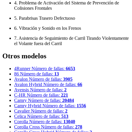
4. Problema de Activación del Sistema de Prevención de
Colisiones Frontales
5. Parabrisas Trasero Defectuoso
6. Vibración y Sonido en los Frenos
7. Asistencia de Seguimiento de Carril Tirando Violentamente
el Volante fuera del Carril
Otros modelos
4Runner
Número de fallas:
6653
86
Número de fallas:
13
Avalon
Número de fallas:
3905
Avalon Hybrid
Número de fallas:
66
Avensis
Número de fallas:
2
C-HR
Número de fallas:
221
Camry
Número de fallas:
20484
Camry Hybrid
Número de fallas:
1556
Cavalier
Número de fallas:
2
Celica
Número de fallas:
513
Corolla
Número de fallas:
13040
Corolla Cross
Número de fallas:
278