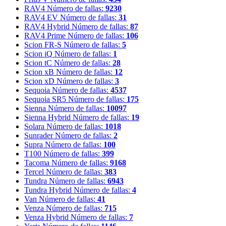
RAV4
Número de fallas:
9230
RAV4 EV
Número de fallas:
31
RAV4 Hybrid
Número de fallas:
87
RAV4 Prime
Número de fallas:
106
Scion FR-S
Número de fallas:
5
Scion iQ
Número de fallas:
1
Scion tC
Número de fallas:
28
Scion xB
Número de fallas:
12
Scion xD
Número de fallas:
3
Sequoia
Número de fallas:
4537
Sequoia SR5
Número de fallas:
175
Sienna
Número de fallas:
10097
Sienna Hybrid
Número de fallas:
19
Solara
Número de fallas:
1018
Sunrader
Número de fallas:
2
Supra
Número de fallas:
100
T100
Número de fallas:
399
Tacoma
Número de fallas:
9168
Tercel
Número de fallas:
383
Tundra
Número de fallas:
6943
Tundra Hybrid
Número de fallas:
4
Van
Número de fallas:
41
Venza
Número de fallas:
715
Venza Hybrid
Número de fallas:
7