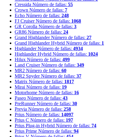
Cressida
Número de fallas:
55
Crown
Número de fallas:
7
Echo
Número de fallas:
248
FJ Cruiser
Número de fallas:
1068
GR Corolla
Número de fallas:
3
GR86
Número de fallas:
24
Grand Highlander
Número de fallas:
27
Grand Highlander Hybrid
Número de fallas:
1
Highlander
Número de fallas:
4934
Highlander Hybrid
Número de fallas:
1024
Hilux
Número de fallas:
499
Land Cruiser
Número de fallas:
349
MR2
Número de fallas:
60
MR2 Spyder
Número de fallas:
37
Matrix
Número de fallas:
1817
Mirai
Número de fallas:
19
Motorhome
Número de fallas:
16
Paseo
Número de fallas:
43
PreRunner
Número de fallas:
30
Previa
Número de fallas:
258
Prius
Número de fallas:
14097
Prius C
Número de fallas:
197
Prius Plug-in Hybrid
Número de fallas:
74
Prius Prime
Número de fallas:
94
Prius V
Número de fallas:
454