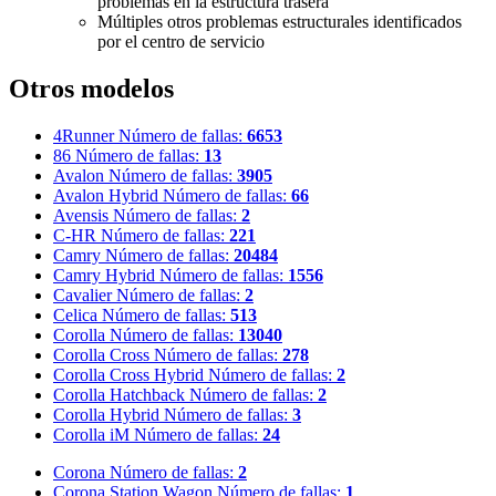
problemas en la estructura trasera
Múltiples otros problemas estructurales identificados
por el centro de servicio
Otros modelos
4Runner
Número de fallas:
6653
86
Número de fallas:
13
Avalon
Número de fallas:
3905
Avalon Hybrid
Número de fallas:
66
Avensis
Número de fallas:
2
C-HR
Número de fallas:
221
Camry
Número de fallas:
20484
Camry Hybrid
Número de fallas:
1556
Cavalier
Número de fallas:
2
Celica
Número de fallas:
513
Corolla
Número de fallas:
13040
Corolla Cross
Número de fallas:
278
Corolla Cross Hybrid
Número de fallas:
2
Corolla Hatchback
Número de fallas:
2
Corolla Hybrid
Número de fallas:
3
Corolla iM
Número de fallas:
24
Corona
Número de fallas:
2
Corona Station Wagon
Número de fallas:
1