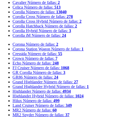
Cavalier
Número de fallas:
2
Celica
Número de fallas:
513
Corolla
Número de fallas:
13040
Corolla Cross
Número de fallas:
278
Corolla Cross Hybrid
Número de fallas:
2
Corolla Hatchback
Número de fallas:
2
Corolla Hybrid
Número de fallas:
3
Corolla iM
Número de fallas:
24
Corona
Número de fallas:
2
Corona Station Wagon
Número de fallas:
1
Cressida
Número de fallas:
55
Crown
Número de fallas:
7
Echo
Número de fallas:
248
FJ Cruiser
Número de fallas:
1068
GR Corolla
Número de fallas:
3
GR86
Número de fallas:
24
Grand Highlander
Número de fallas:
27
Grand Highlander Hybrid
Número de fallas:
1
Highlander
Número de fallas:
4934
Highlander Hybrid
Número de fallas:
1024
Hilux
Número de fallas:
499
Land Cruiser
Número de fallas:
349
MR2
Número de fallas:
60
MR2 Spyder
Número de fallas:
37