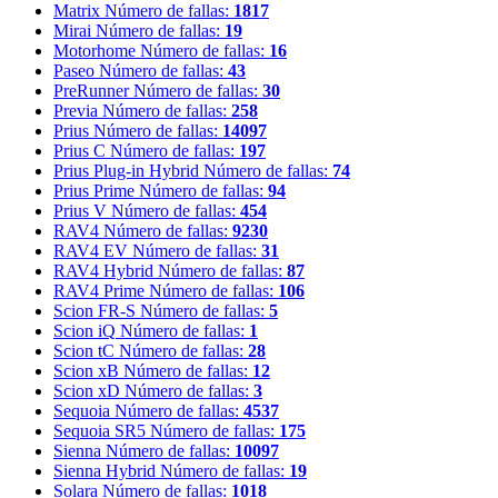
Matrix
Número de fallas:
1817
Mirai
Número de fallas:
19
Motorhome
Número de fallas:
16
Paseo
Número de fallas:
43
PreRunner
Número de fallas:
30
Previa
Número de fallas:
258
Prius
Número de fallas:
14097
Prius C
Número de fallas:
197
Prius Plug-in Hybrid
Número de fallas:
74
Prius Prime
Número de fallas:
94
Prius V
Número de fallas:
454
RAV4
Número de fallas:
9230
RAV4 EV
Número de fallas:
31
RAV4 Hybrid
Número de fallas:
87
RAV4 Prime
Número de fallas:
106
Scion FR-S
Número de fallas:
5
Scion iQ
Número de fallas:
1
Scion tC
Número de fallas:
28
Scion xB
Número de fallas:
12
Scion xD
Número de fallas:
3
Sequoia
Número de fallas:
4537
Sequoia SR5
Número de fallas:
175
Sienna
Número de fallas:
10097
Sienna Hybrid
Número de fallas:
19
Solara
Número de fallas:
1018