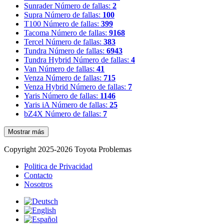
Sunrader
Número de fallas:
2
Supra
Número de fallas:
100
T100
Número de fallas:
399
Tacoma
Número de fallas:
9168
Tercel
Número de fallas:
383
Tundra
Número de fallas:
6943
Tundra Hybrid
Número de fallas:
4
Van
Número de fallas:
41
Venza
Número de fallas:
715
Venza Hybrid
Número de fallas:
7
Yaris
Número de fallas:
1146
Yaris iA
Número de fallas:
25
bZ4X
Número de fallas:
7
Mostrar más
Copyright 2025-2026 Toyota Problemas
Politica de Privacidad
Contacto
Nosotros