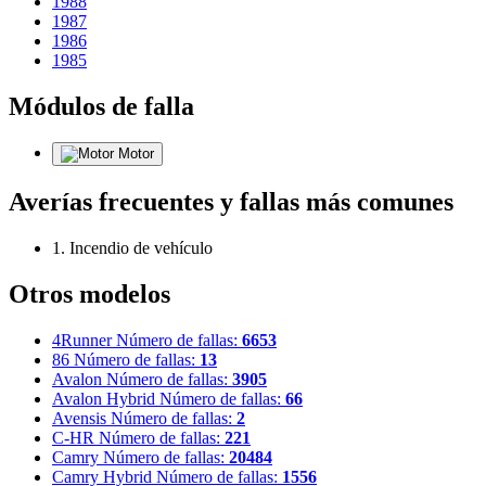
1988
1987
1986
1985
Módulos de falla
Motor
Averías frecuentes y fallas más comunes
1. Incendio de vehículo
Otros modelos
4Runner
Número de fallas:
6653
86
Número de fallas:
13
Avalon
Número de fallas:
3905
Avalon Hybrid
Número de fallas:
66
Avensis
Número de fallas:
2
C-HR
Número de fallas:
221
Camry
Número de fallas:
20484
Camry Hybrid
Número de fallas:
1556