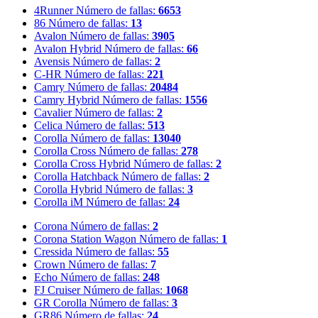
4Runner
Número de fallas:
6653
86
Número de fallas:
13
Avalon
Número de fallas:
3905
Avalon Hybrid
Número de fallas:
66
Avensis
Número de fallas:
2
C-HR
Número de fallas:
221
Camry
Número de fallas:
20484
Camry Hybrid
Número de fallas:
1556
Cavalier
Número de fallas:
2
Celica
Número de fallas:
513
Corolla
Número de fallas:
13040
Corolla Cross
Número de fallas:
278
Corolla Cross Hybrid
Número de fallas:
2
Corolla Hatchback
Número de fallas:
2
Corolla Hybrid
Número de fallas:
3
Corolla iM
Número de fallas:
24
Corona
Número de fallas:
2
Corona Station Wagon
Número de fallas:
1
Cressida
Número de fallas:
55
Crown
Número de fallas:
7
Echo
Número de fallas:
248
FJ Cruiser
Número de fallas:
1068
GR Corolla
Número de fallas:
3
GR86
Número de fallas:
24