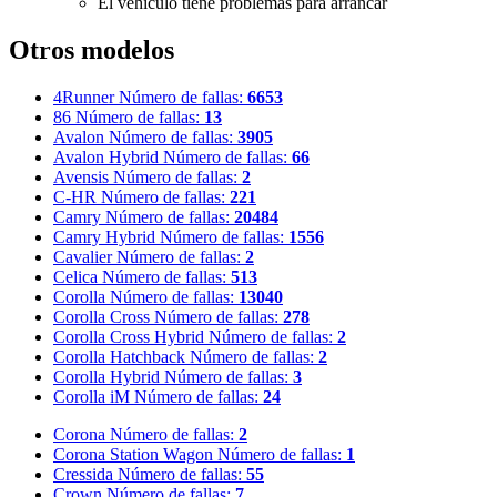
El vehículo tiene problemas para arrancar
Otros modelos
4Runner
Número de fallas:
6653
86
Número de fallas:
13
Avalon
Número de fallas:
3905
Avalon Hybrid
Número de fallas:
66
Avensis
Número de fallas:
2
C-HR
Número de fallas:
221
Camry
Número de fallas:
20484
Camry Hybrid
Número de fallas:
1556
Cavalier
Número de fallas:
2
Celica
Número de fallas:
513
Corolla
Número de fallas:
13040
Corolla Cross
Número de fallas:
278
Corolla Cross Hybrid
Número de fallas:
2
Corolla Hatchback
Número de fallas:
2
Corolla Hybrid
Número de fallas:
3
Corolla iM
Número de fallas:
24
Corona
Número de fallas:
2
Corona Station Wagon
Número de fallas:
1
Cressida
Número de fallas:
55
Crown
Número de fallas:
7