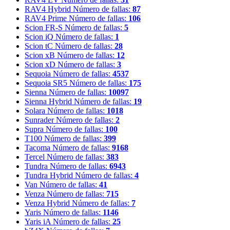
RAV4 Hybrid
Número de fallas:
87
RAV4 Prime
Número de fallas:
106
Scion FR-S
Número de fallas:
5
Scion iQ
Número de fallas:
1
Scion tC
Número de fallas:
28
Scion xB
Número de fallas:
12
Scion xD
Número de fallas:
3
Sequoia
Número de fallas:
4537
Sequoia SR5
Número de fallas:
175
Sienna
Número de fallas:
10097
Sienna Hybrid
Número de fallas:
19
Solara
Número de fallas:
1018
Sunrader
Número de fallas:
2
Supra
Número de fallas:
100
T100
Número de fallas:
399
Tacoma
Número de fallas:
9168
Tercel
Número de fallas:
383
Tundra
Número de fallas:
6943
Tundra Hybrid
Número de fallas:
4
Van
Número de fallas:
41
Venza
Número de fallas:
715
Venza Hybrid
Número de fallas:
7
Yaris
Número de fallas:
1146
Yaris iA
Número de fallas:
25