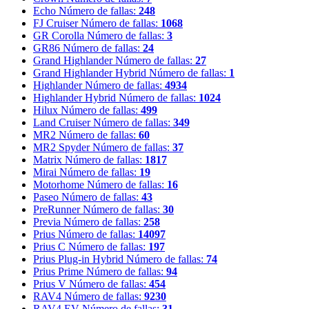
Echo
Número de fallas:
248
FJ Cruiser
Número de fallas:
1068
GR Corolla
Número de fallas:
3
GR86
Número de fallas:
24
Grand Highlander
Número de fallas:
27
Grand Highlander Hybrid
Número de fallas:
1
Highlander
Número de fallas:
4934
Highlander Hybrid
Número de fallas:
1024
Hilux
Número de fallas:
499
Land Cruiser
Número de fallas:
349
MR2
Número de fallas:
60
MR2 Spyder
Número de fallas:
37
Matrix
Número de fallas:
1817
Mirai
Número de fallas:
19
Motorhome
Número de fallas:
16
Paseo
Número de fallas:
43
PreRunner
Número de fallas:
30
Previa
Número de fallas:
258
Prius
Número de fallas:
14097
Prius C
Número de fallas:
197
Prius Plug-in Hybrid
Número de fallas:
74
Prius Prime
Número de fallas:
94
Prius V
Número de fallas:
454
RAV4
Número de fallas:
9230
RAV4 EV
Número de fallas:
31