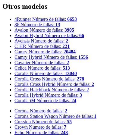
Otros modelos
4Runner
Número de fallas:
6653
86
Número de fallas:
13
Avalon
Número de fallas:
3905
Avalon Hybrid
Número de fallas:
66
Avensis
Número de fallas:
2
C-HR
Número de fallas:
221
Camry
Número de fallas:
20484
Camry Hybrid
Número de fallas:
1556
Cavalier
Número de fallas:
2
Celica
Número de fallas:
513
Corolla
Número de fallas:
13040
Corolla Cross
Número de fallas:
278
Corolla Cross Hybrid
Número de fallas:
2
Corolla Hatchback
Número de fallas:
2
Corolla Hybrid
Número de fallas:
3
Corolla iM
Número de fallas:
24
Corona
Número de fallas:
2
Corona Station Wagon
Número de fallas:
1
Cressida
Número de fallas:
55
Crown
Número de fallas:
7
Echo
Número de fallas:
248