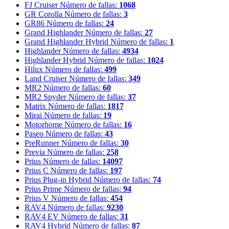
FJ Cruiser
Número de fallas:
1068
GR Corolla
Número de fallas:
3
GR86
Número de fallas:
24
Grand Highlander
Número de fallas:
27
Grand Highlander Hybrid
Número de fallas:
1
Highlander
Número de fallas:
4934
Highlander Hybrid
Número de fallas:
1024
Hilux
Número de fallas:
499
Land Cruiser
Número de fallas:
349
MR2
Número de fallas:
60
MR2 Spyder
Número de fallas:
37
Matrix
Número de fallas:
1817
Mirai
Número de fallas:
19
Motorhome
Número de fallas:
16
Paseo
Número de fallas:
43
PreRunner
Número de fallas:
30
Previa
Número de fallas:
258
Prius
Número de fallas:
14097
Prius C
Número de fallas:
197
Prius Plug-in Hybrid
Número de fallas:
74
Prius Prime
Número de fallas:
94
Prius V
Número de fallas:
454
RAV4
Número de fallas:
9230
RAV4 EV
Número de fallas:
31
RAV4 Hybrid
Número de fallas:
87