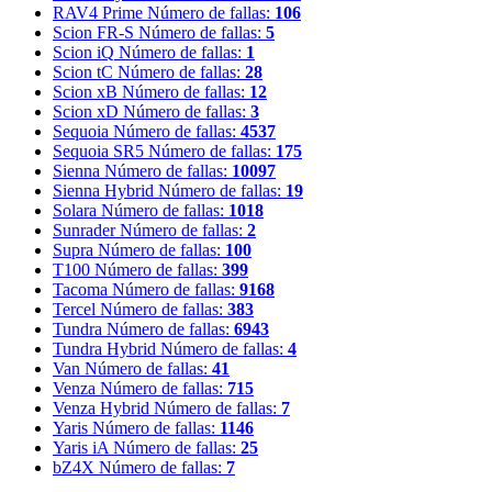
RAV4 Prime
Número de fallas:
106
Scion FR-S
Número de fallas:
5
Scion iQ
Número de fallas:
1
Scion tC
Número de fallas:
28
Scion xB
Número de fallas:
12
Scion xD
Número de fallas:
3
Sequoia
Número de fallas:
4537
Sequoia SR5
Número de fallas:
175
Sienna
Número de fallas:
10097
Sienna Hybrid
Número de fallas:
19
Solara
Número de fallas:
1018
Sunrader
Número de fallas:
2
Supra
Número de fallas:
100
T100
Número de fallas:
399
Tacoma
Número de fallas:
9168
Tercel
Número de fallas:
383
Tundra
Número de fallas:
6943
Tundra Hybrid
Número de fallas:
4
Van
Número de fallas:
41
Venza
Número de fallas:
715
Venza Hybrid
Número de fallas:
7
Yaris
Número de fallas:
1146
Yaris iA
Número de fallas:
25
bZ4X
Número de fallas:
7