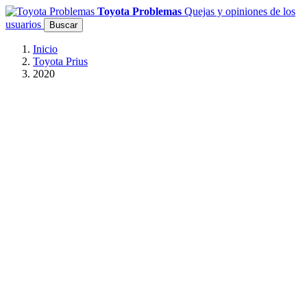
Toyota Problemas
Quejas y opiniones de los
usuarios
Buscar
Inicio
Toyota Prius
2020