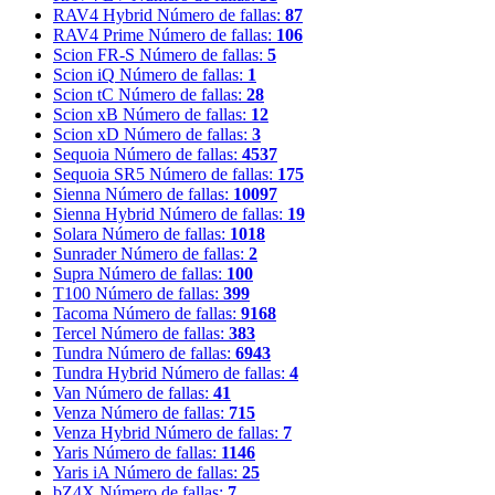
RAV4 Hybrid
Número de fallas:
87
RAV4 Prime
Número de fallas:
106
Scion FR-S
Número de fallas:
5
Scion iQ
Número de fallas:
1
Scion tC
Número de fallas:
28
Scion xB
Número de fallas:
12
Scion xD
Número de fallas:
3
Sequoia
Número de fallas:
4537
Sequoia SR5
Número de fallas:
175
Sienna
Número de fallas:
10097
Sienna Hybrid
Número de fallas:
19
Solara
Número de fallas:
1018
Sunrader
Número de fallas:
2
Supra
Número de fallas:
100
T100
Número de fallas:
399
Tacoma
Número de fallas:
9168
Tercel
Número de fallas:
383
Tundra
Número de fallas:
6943
Tundra Hybrid
Número de fallas:
4
Van
Número de fallas:
41
Venza
Número de fallas:
715
Venza Hybrid
Número de fallas:
7
Yaris
Número de fallas:
1146
Yaris iA
Número de fallas:
25
bZ4X
Número de fallas:
7