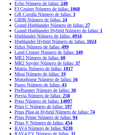
Echo
Número de fallas:
248
FJ Cruiser
Número de fallas:
1068
GR Corolla
Número de fallas:
3
GR86
Número de fallas:
24
Grand Highlander
Número de fallas:
27
Grand Highlander Hybrid
Número de fallas:
1
Highlander
Número de fallas:
4934
Highlander Hybrid
Número de fallas:
1024
Hilux
Número de fallas:
499
Land Cruiser
Número de fallas:
349
MR2
Número de fallas:
60
MR2 Spyder
Número de fallas:
37
Matrix
Número de fallas:
1817
Mirai
Número de fallas:
19
Motorhome
Número de fallas:
16
Paseo
Número de fallas:
43
PreRunner
Número de fallas:
30
Previa
Número de fallas:
258
Prius
Número de fallas:
14097
Prius C
Número de fallas:
197
Prius Plug-in Hybrid
Número de fallas:
74
Prius Prime
Número de fallas:
94
Prius V
Número de fallas:
454
RAV4
Número de fallas:
9230
RAV4 EV
Número de fallas:
31