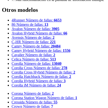
Otros modelos
4Runner
Número de fallas:
6653
86
Número de fallas:
13
Avalon
Número de fallas:
3905
Avalon Hybrid
Número de fallas:
66
Avensis
Número de fallas:
2
C-HR
Número de fallas:
221
Camry
Número de fallas:
20484
Camry Hybrid
Número de fallas:
1556
Cavalier
Número de fallas:
2
Celica
Número de fallas:
513
Corolla
Número de fallas:
13040
Corolla Cross
Número de fallas:
278
Corolla Cross Hybrid
Número de fallas:
2
Corolla Hatchback
Número de fallas:
2
Corolla Hybrid
Número de fallas:
3
Corolla iM
Número de fallas:
24
Corona
Número de fallas:
2
Corona Station Wagon
Número de fallas:
1
Cressida
Número de fallas:
55
Crown
Número de fallas:
7