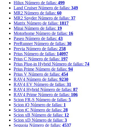
Hilux
Número de fallas:
499
Land Cruiser
Número de fallas:
349
MR2
Número de fallas:
60
MR2 Spyder
Número de fallas:
37
Matrix
Número de fallas:
1817
Mirai
Número de fallas:
19
Motorhome
Número de fallas:
16
Paseo
Número de fallas:
43
PreRunner
Número de fallas:
30
Previa
Número de fallas:
258
Prius
Número de fallas:
14097
Prius C
Número de fallas:
197
Prius Plug-in Hybrid
Número de fallas:
74
Prius Prime
Número de fallas:
94
Prius V
Número de fallas:
454
RAV4
Número de fallas:
9230
RAV4 EV
Número de fallas:
31
RAV4 Hybrid
Número de fallas:
87
RAV4 Prime
Número de fallas:
106
Scion FR-S
Número de fallas:
5
Scion iQ
Número de fallas:
1
Scion tC
Número de fallas:
28
Scion xB
Número de fallas:
12
Scion xD
Número de fallas:
3
Sequoia
Número de fallas:
4537