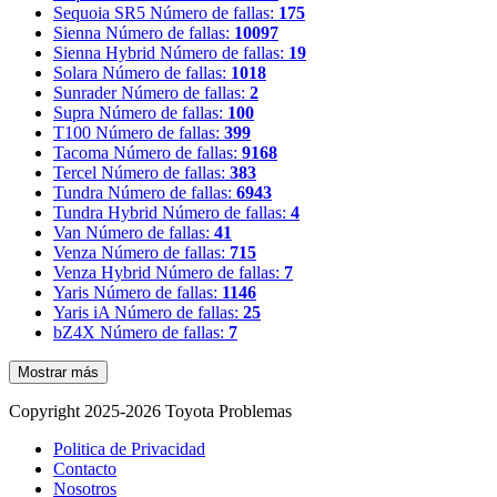
Sequoia SR5
Número de fallas:
175
Sienna
Número de fallas:
10097
Sienna Hybrid
Número de fallas:
19
Solara
Número de fallas:
1018
Sunrader
Número de fallas:
2
Supra
Número de fallas:
100
T100
Número de fallas:
399
Tacoma
Número de fallas:
9168
Tercel
Número de fallas:
383
Tundra
Número de fallas:
6943
Tundra Hybrid
Número de fallas:
4
Van
Número de fallas:
41
Venza
Número de fallas:
715
Venza Hybrid
Número de fallas:
7
Yaris
Número de fallas:
1146
Yaris iA
Número de fallas:
25
bZ4X
Número de fallas:
7
Mostrar más
Copyright 2025-2026 Toyota Problemas
Politica de Privacidad
Contacto
Nosotros