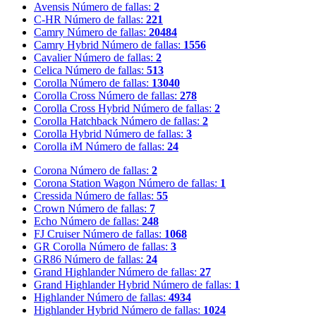
Avensis
Número de fallas:
2
C-HR
Número de fallas:
221
Camry
Número de fallas:
20484
Camry Hybrid
Número de fallas:
1556
Cavalier
Número de fallas:
2
Celica
Número de fallas:
513
Corolla
Número de fallas:
13040
Corolla Cross
Número de fallas:
278
Corolla Cross Hybrid
Número de fallas:
2
Corolla Hatchback
Número de fallas:
2
Corolla Hybrid
Número de fallas:
3
Corolla iM
Número de fallas:
24
Corona
Número de fallas:
2
Corona Station Wagon
Número de fallas:
1
Cressida
Número de fallas:
55
Crown
Número de fallas:
7
Echo
Número de fallas:
248
FJ Cruiser
Número de fallas:
1068
GR Corolla
Número de fallas:
3
GR86
Número de fallas:
24
Grand Highlander
Número de fallas:
27
Grand Highlander Hybrid
Número de fallas:
1
Highlander
Número de fallas:
4934
Highlander Hybrid
Número de fallas:
1024