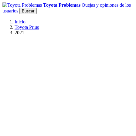
Toyota Problemas
Quejas y opiniones de los
usuarios
Buscar
Inicio
Toyota Prius
2021