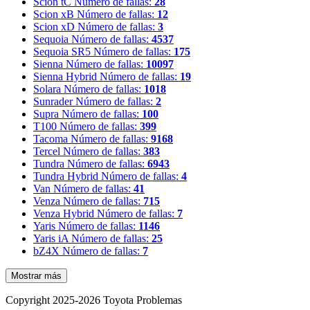
Scion tC
Número de fallas:
28
Scion xB
Número de fallas:
12
Scion xD
Número de fallas:
3
Sequoia
Número de fallas:
4537
Sequoia SR5
Número de fallas:
175
Sienna
Número de fallas:
10097
Sienna Hybrid
Número de fallas:
19
Solara
Número de fallas:
1018
Sunrader
Número de fallas:
2
Supra
Número de fallas:
100
T100
Número de fallas:
399
Tacoma
Número de fallas:
9168
Tercel
Número de fallas:
383
Tundra
Número de fallas:
6943
Tundra Hybrid
Número de fallas:
4
Van
Número de fallas:
41
Venza
Número de fallas:
715
Venza Hybrid
Número de fallas:
7
Yaris
Número de fallas:
1146
Yaris iA
Número de fallas:
25
bZ4X
Número de fallas:
7
Mostrar más
Copyright 2025-2026 Toyota Problemas