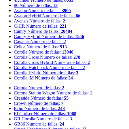
4Runner
Número de fallas:
6653
86
Número de fallas:
13
Avalon
Número de fallas:
3905
Avalon Hybrid
Número de fallas:
66
Avensis
Número de fallas:
2
C-HR
Número de fallas:
221
Camry
Número de fallas:
20484
Camry Hybrid
Número de fallas:
1556
Cavalier
Número de fallas:
2
Celica
Número de fallas:
513
Corolla
Número de fallas:
13040
Corolla Cross
Número de fallas:
278
Corolla Cross Hybrid
Número de fallas:
2
Corolla Hatchback
Número de fallas:
2
Corolla Hybrid
Número de fallas:
3
Corolla iM
Número de fallas:
24
Corona
Número de fallas:
2
Corona Station Wagon
Número de fallas:
1
Cressida
Número de fallas:
55
Crown
Número de fallas:
7
Echo
Número de fallas:
248
FJ Cruiser
Número de fallas:
1068
GR Corolla
Número de fallas:
3
GR86
Número de fallas:
24