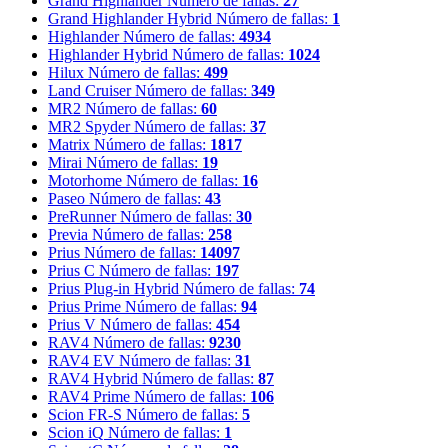
Grand Highlander
Número de fallas:
27
Grand Highlander Hybrid
Número de fallas:
1
Highlander
Número de fallas:
4934
Highlander Hybrid
Número de fallas:
1024
Hilux
Número de fallas:
499
Land Cruiser
Número de fallas:
349
MR2
Número de fallas:
60
MR2 Spyder
Número de fallas:
37
Matrix
Número de fallas:
1817
Mirai
Número de fallas:
19
Motorhome
Número de fallas:
16
Paseo
Número de fallas:
43
PreRunner
Número de fallas:
30
Previa
Número de fallas:
258
Prius
Número de fallas:
14097
Prius C
Número de fallas:
197
Prius Plug-in Hybrid
Número de fallas:
74
Prius Prime
Número de fallas:
94
Prius V
Número de fallas:
454
RAV4
Número de fallas:
9230
RAV4 EV
Número de fallas:
31
RAV4 Hybrid
Número de fallas:
87
RAV4 Prime
Número de fallas:
106
Scion FR-S
Número de fallas:
5
Scion iQ
Número de fallas:
1