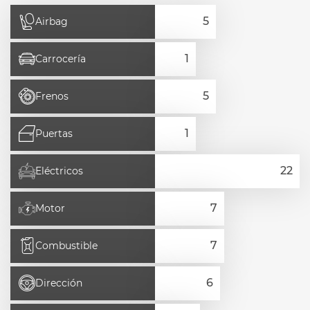
Airbag
Carrocería
Frenos
Puertas
Eléctricos
Motor
Combustible
Dirección