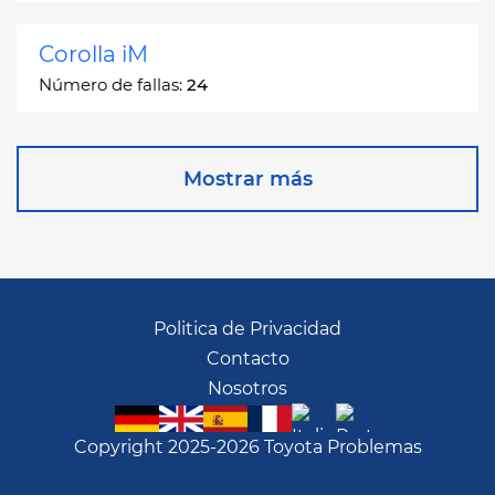
Corolla iM
Número de fallas:
24
Corona
Mostrar más
Número de fallas:
2
Corona Station Wagon
Número de fallas:
1
Politica de Privacidad
Contacto
Cressida
Nosotros
Número de fallas:
55
Copyright 2025-2026 Toyota Problemas