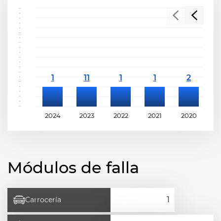
2024
2023
2022
2021
2020
2
Módulos de falla
Carrocería