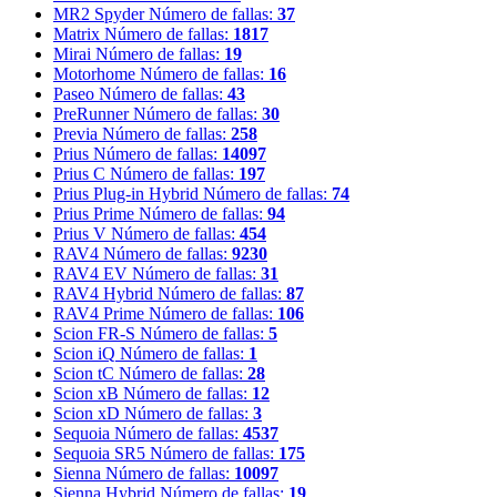
MR2 Spyder
Número de fallas:
37
Matrix
Número de fallas:
1817
Mirai
Número de fallas:
19
Motorhome
Número de fallas:
16
Paseo
Número de fallas:
43
PreRunner
Número de fallas:
30
Previa
Número de fallas:
258
Prius
Número de fallas:
14097
Prius C
Número de fallas:
197
Prius Plug-in Hybrid
Número de fallas:
74
Prius Prime
Número de fallas:
94
Prius V
Número de fallas:
454
RAV4
Número de fallas:
9230
RAV4 EV
Número de fallas:
31
RAV4 Hybrid
Número de fallas:
87
RAV4 Prime
Número de fallas:
106
Scion FR-S
Número de fallas:
5
Scion iQ
Número de fallas:
1
Scion tC
Número de fallas:
28
Scion xB
Número de fallas:
12
Scion xD
Número de fallas:
3
Sequoia
Número de fallas:
4537
Sequoia SR5
Número de fallas:
175
Sienna
Número de fallas:
10097
Sienna Hybrid
Número de fallas:
19