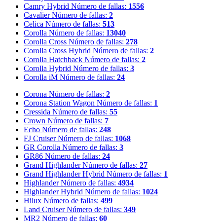
Camry Hybrid
Número de fallas:
1556
Cavalier
Número de fallas:
2
Celica
Número de fallas:
513
Corolla
Número de fallas:
13040
Corolla Cross
Número de fallas:
278
Corolla Cross Hybrid
Número de fallas:
2
Corolla Hatchback
Número de fallas:
2
Corolla Hybrid
Número de fallas:
3
Corolla iM
Número de fallas:
24
Corona
Número de fallas:
2
Corona Station Wagon
Número de fallas:
1
Cressida
Número de fallas:
55
Crown
Número de fallas:
7
Echo
Número de fallas:
248
FJ Cruiser
Número de fallas:
1068
GR Corolla
Número de fallas:
3
GR86
Número de fallas:
24
Grand Highlander
Número de fallas:
27
Grand Highlander Hybrid
Número de fallas:
1
Highlander
Número de fallas:
4934
Highlander Hybrid
Número de fallas:
1024
Hilux
Número de fallas:
499
Land Cruiser
Número de fallas:
349
MR2
Número de fallas:
60