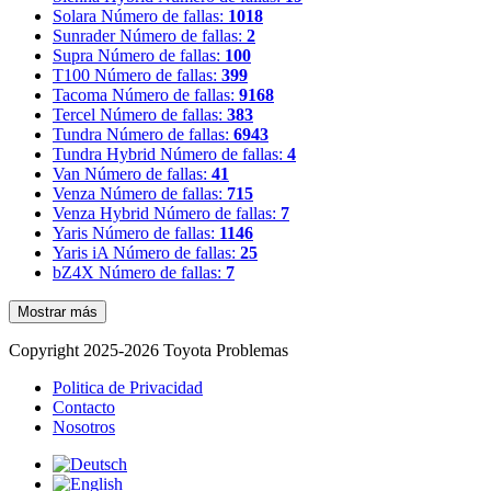
Solara
Número de fallas:
1018
Sunrader
Número de fallas:
2
Supra
Número de fallas:
100
T100
Número de fallas:
399
Tacoma
Número de fallas:
9168
Tercel
Número de fallas:
383
Tundra
Número de fallas:
6943
Tundra Hybrid
Número de fallas:
4
Van
Número de fallas:
41
Venza
Número de fallas:
715
Venza Hybrid
Número de fallas:
7
Yaris
Número de fallas:
1146
Yaris iA
Número de fallas:
25
bZ4X
Número de fallas:
7
Mostrar más
Copyright 2025-2026 Toyota Problemas
Politica de Privacidad
Contacto
Nosotros