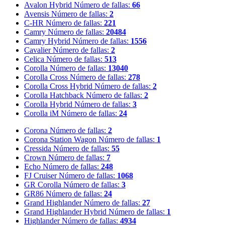
Avalon Hybrid
Número de fallas:
66
Avensis
Número de fallas:
2
C-HR
Número de fallas:
221
Camry
Número de fallas:
20484
Camry Hybrid
Número de fallas:
1556
Cavalier
Número de fallas:
2
Celica
Número de fallas:
513
Corolla
Número de fallas:
13040
Corolla Cross
Número de fallas:
278
Corolla Cross Hybrid
Número de fallas:
2
Corolla Hatchback
Número de fallas:
2
Corolla Hybrid
Número de fallas:
3
Corolla iM
Número de fallas:
24
Corona
Número de fallas:
2
Corona Station Wagon
Número de fallas:
1
Cressida
Número de fallas:
55
Crown
Número de fallas:
7
Echo
Número de fallas:
248
FJ Cruiser
Número de fallas:
1068
GR Corolla
Número de fallas:
3
GR86
Número de fallas:
24
Grand Highlander
Número de fallas:
27
Grand Highlander Hybrid
Número de fallas:
1
Highlander
Número de fallas:
4934