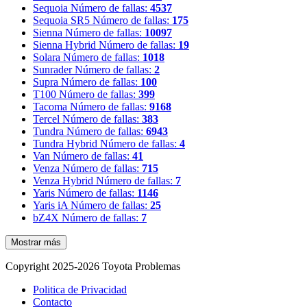
Sequoia
Número de fallas:
4537
Sequoia SR5
Número de fallas:
175
Sienna
Número de fallas:
10097
Sienna Hybrid
Número de fallas:
19
Solara
Número de fallas:
1018
Sunrader
Número de fallas:
2
Supra
Número de fallas:
100
T100
Número de fallas:
399
Tacoma
Número de fallas:
9168
Tercel
Número de fallas:
383
Tundra
Número de fallas:
6943
Tundra Hybrid
Número de fallas:
4
Van
Número de fallas:
41
Venza
Número de fallas:
715
Venza Hybrid
Número de fallas:
7
Yaris
Número de fallas:
1146
Yaris iA
Número de fallas:
25
bZ4X
Número de fallas:
7
Mostrar más
Copyright 2025-2026 Toyota Problemas
Politica de Privacidad
Contacto