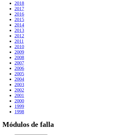
2018
2017
2016
2015
2014
2013
2012
2011
2010
2009
2008
2007
2006
2005
2004
2003
2002
2001
2000
1999
1998
Módulos de falla