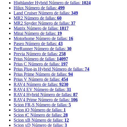
Highlander Hybrid
Número de fallas:
1024
Hilux
Número de fallas:
499
Land Cruiser
Número de fallas:
349
MR2
Número de fallas:
60
MR2 Spyder
Número de fallas:
37
Matrix
Número de fallas:
1817
Mirai
Número de fallas:
19
Motorhome
Número de fallas:
16
Paseo
Número de fallas:
43
PreRunner
Número de fallas:
30
Previa
Número de fallas:
258
Prius
Número de fallas:
14097
Prius C
Número de fallas:
197
Prius Plug-in Hybrid
Número de fallas:
74
Prius Prime
Número de fallas:
94
Prius V
Número de fallas:
454
RAV4
Número de fallas:
9230
RAV4 EV
Número de fallas:
31
RAV4 Hybrid
Número de fallas:
87
RAV4 Prime
Número de fallas:
106
Scion FR-S
Número de fallas:
5
Scion iQ
Número de fallas:
1
Scion tC
Número de fallas:
28
Scion xB
Número de fallas:
12
Scion xD
Número de fallas:
3