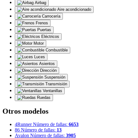
Airbag
Aire acondicionado
Carrocería
Frenos
Puertas
Eléctricos
Motor
Combustible
Luces
Asientos
Dirección
Suspensión
Transmisión
Ventanillas
Ruedas
Otros modelos
4Runner
Número de fallas:
6653
86
Número de fallas:
13
Avalon
Número de fallas:
3905