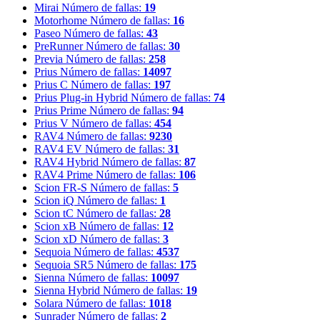
Mirai
Número de fallas:
19
Motorhome
Número de fallas:
16
Paseo
Número de fallas:
43
PreRunner
Número de fallas:
30
Previa
Número de fallas:
258
Prius
Número de fallas:
14097
Prius C
Número de fallas:
197
Prius Plug-in Hybrid
Número de fallas:
74
Prius Prime
Número de fallas:
94
Prius V
Número de fallas:
454
RAV4
Número de fallas:
9230
RAV4 EV
Número de fallas:
31
RAV4 Hybrid
Número de fallas:
87
RAV4 Prime
Número de fallas:
106
Scion FR-S
Número de fallas:
5
Scion iQ
Número de fallas:
1
Scion tC
Número de fallas:
28
Scion xB
Número de fallas:
12
Scion xD
Número de fallas:
3
Sequoia
Número de fallas:
4537
Sequoia SR5
Número de fallas:
175
Sienna
Número de fallas:
10097
Sienna Hybrid
Número de fallas:
19
Solara
Número de fallas:
1018
Sunrader
Número de fallas:
2