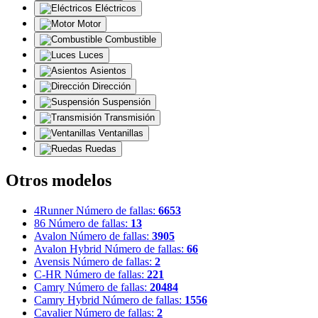
Eléctricos
Motor
Combustible
Luces
Asientos
Dirección
Suspensión
Transmisión
Ventanillas
Ruedas
Otros modelos
4Runner
Número de fallas:
6653
86
Número de fallas:
13
Avalon
Número de fallas:
3905
Avalon Hybrid
Número de fallas:
66
Avensis
Número de fallas:
2
C-HR
Número de fallas:
221
Camry
Número de fallas:
20484
Camry Hybrid
Número de fallas:
1556
Cavalier
Número de fallas:
2