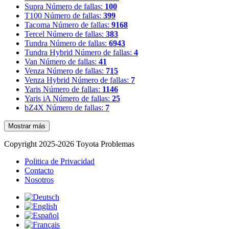
Supra
Número de fallas:
100
T100
Número de fallas:
399
Tacoma
Número de fallas:
9168
Tercel
Número de fallas:
383
Tundra
Número de fallas:
6943
Tundra Hybrid
Número de fallas:
4
Van
Número de fallas:
41
Venza
Número de fallas:
715
Venza Hybrid
Número de fallas:
7
Yaris
Número de fallas:
1146
Yaris iA
Número de fallas:
25
bZ4X
Número de fallas:
7
Mostrar más
Copyright 2025-2026 Toyota Problemas
Politica de Privacidad
Contacto
Nosotros