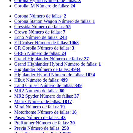
Corolla Hybrid
Número de fallas:
3
Corolla iM
Número de fallas:
24
Corona
Número de fallas:
2
Corona Station Wagon
Número de fallas:
1
Cressida
Número de fallas:
55
Crown
Número de fallas:
7
Echo
Número de fallas:
248
FJ Cruiser
Número de fallas:
1068
GR Corolla
Número de fallas:
3
GR86
Número de fallas:
24
Grand Highlander
Número de fallas:
27
Grand Highlander Hybrid
Número de fallas:
1
Highlander
Número de fallas:
4934
Highlander Hybrid
Número de fallas:
1024
Hilux
Número de fallas:
499
Land Cruiser
Número de fallas:
349
MR2
Número de fallas:
60
MR2 Spyder
Número de fallas:
37
Matrix
Número de fallas:
1817
Mirai
Número de fallas:
19
Motorhome
Número de fallas:
16
Paseo
Número de fallas:
43
PreRunner
Número de fallas:
30
Previa
Número de fallas:
258