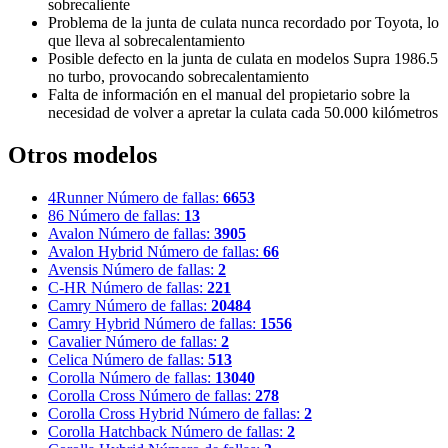
sobrecaliente
Problema de la junta de culata nunca recordado por Toyota, lo
que lleva al sobrecalentamiento
Posible defecto en la junta de culata en modelos Supra 1986.5
no turbo, provocando sobrecalentamiento
Falta de información en el manual del propietario sobre la
necesidad de volver a apretar la culata cada 50.000 kilómetros
Otros modelos
4Runner
Número de fallas:
6653
86
Número de fallas:
13
Avalon
Número de fallas:
3905
Avalon Hybrid
Número de fallas:
66
Avensis
Número de fallas:
2
C-HR
Número de fallas:
221
Camry
Número de fallas:
20484
Camry Hybrid
Número de fallas:
1556
Cavalier
Número de fallas:
2
Celica
Número de fallas:
513
Corolla
Número de fallas:
13040
Corolla Cross
Número de fallas:
278
Corolla Cross Hybrid
Número de fallas:
2
Corolla Hatchback
Número de fallas:
2