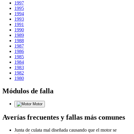
1997
1995
1994
1993
1991
1990
1989
1988
1987
1986
1985
1984
1983
1982
1980
Módulos de falla
Motor
Averías frecuentes y fallas más comunes
Junta de culata mal diseñada causando que el motor se