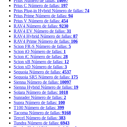
Prius
Número de fallas:
14097
Prius C
Número de fallas:
197
Prius Plug-in Hybrid
Número de fallas:
74
Prius Prime
Número de fallas:
94
Prius V
Número de fallas:
454
RAV4
Número de fallas:
9230
RAV4 EV
Número de fallas:
31
RAV4 Hybrid
Número de fallas:
87
RAV4 Prime
Número de fallas:
106
Scion FR-S
Número de fallas:
5
Scion iQ
Número de fallas:
1
Scion tC
Número de fallas:
28
Scion xB
Número de fallas:
12
Scion xD
Número de fallas:
3
Sequoia
Número de fallas:
4537
Sequoia SR5
Número de fallas:
175
Sienna
Número de fallas:
10097
Sienna Hybrid
Número de fallas:
19
Solara
Número de fallas:
1018
Sunrader
Número de fallas:
2
Supra
Número de fallas:
100
T100
Número de fallas:
399
Tacoma
Número de fallas:
9168
Tercel
Número de fallas:
383
Tundra
Número de fallas:
6943