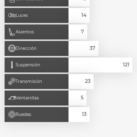
Luces
Asientos
Dirección
Suspensión
Transmisión
Ventanillas
Ruedas