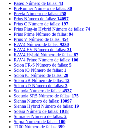
Paseo
Número de fallas:
43
PreRunner
Número de fallas:
30
Previa
Número de fallas:
258
Prius
Número de fallas:
14097
Prius C
Número de fallas:
197
Prius Plug-in Hybrid
Número de fallas:
74
Prius Prime
Número de fallas:
94
Prius V
Número de fallas:
454
RAV4
Número de fallas:
9230
RAV4 EV
Número de fallas:
31
RAV4 Hybrid
Número de fallas:
87
RAV4 Prime
Número de fallas:
106
Scion FR-S
Número de fallas:
5
Scion iQ
Número de fallas:
1
Scion tC
Número de fallas:
28
Scion xB
Número de fallas:
12
Scion xD
Número de fallas:
3
Sequoia
Número de fallas:
4537
Sequoia SR5
Número de fallas:
175
Sienna
Número de fallas:
10097
Sienna Hybrid
Número de fallas:
19
Solara
Número de fallas:
1018
Sunrader
Número de fallas:
2
Supra
Número de fallas:
100
T100
Número de fallas:
399