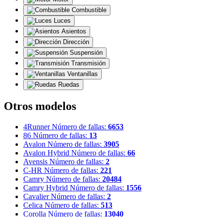
Combustible
Luces
Asientos
Dirección
Suspensión
Transmisión
Ventanillas
Ruedas
Otros modelos
4Runner
Número de fallas:
6653
86
Número de fallas:
13
Avalon
Número de fallas:
3905
Avalon Hybrid
Número de fallas:
66
Avensis
Número de fallas:
2
C-HR
Número de fallas:
221
Camry
Número de fallas:
20484
Camry Hybrid
Número de fallas:
1556
Cavalier
Número de fallas:
2
Celica
Número de fallas:
513
Corolla
Número de fallas:
13040