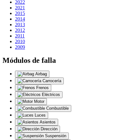
2022
2021
2015
2014
2013
2012
2011
2010
2009
Módulos de falla
Airbag
Carrocería
Frenos
Eléctricos
Motor
Combustible
Luces
Asientos
Dirección
Suspensión