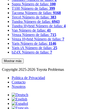
Supra
Número de fallas:
100
T100
Número de fallas:
399
Tacoma
Número de fallas:
9168
Tercel
Número de fallas:
383
Tundra
Número de fallas:
6943
Tundra Hybrid
Número de fallas:
4
Van
Número de fallas:
41
Venza
Número de fallas:
715
Venza Hybrid
Número de fallas:
7
Yaris
Número de fallas:
1146
Yaris iA
Número de fallas:
25
bZ4X
Número de fallas:
7
Mostrar más
Copyright 2025-2026 Toyota Problemas
Politica de Privacidad
Contacto
Nosotros