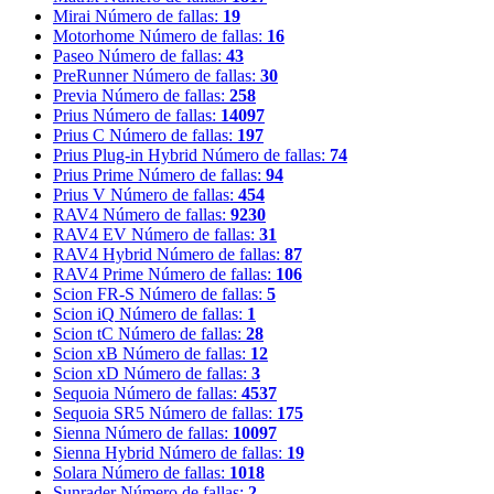
Mirai
Número de fallas:
19
Motorhome
Número de fallas:
16
Paseo
Número de fallas:
43
PreRunner
Número de fallas:
30
Previa
Número de fallas:
258
Prius
Número de fallas:
14097
Prius C
Número de fallas:
197
Prius Plug-in Hybrid
Número de fallas:
74
Prius Prime
Número de fallas:
94
Prius V
Número de fallas:
454
RAV4
Número de fallas:
9230
RAV4 EV
Número de fallas:
31
RAV4 Hybrid
Número de fallas:
87
RAV4 Prime
Número de fallas:
106
Scion FR-S
Número de fallas:
5
Scion iQ
Número de fallas:
1
Scion tC
Número de fallas:
28
Scion xB
Número de fallas:
12
Scion xD
Número de fallas:
3
Sequoia
Número de fallas:
4537
Sequoia SR5
Número de fallas:
175
Sienna
Número de fallas:
10097
Sienna Hybrid
Número de fallas:
19
Solara
Número de fallas:
1018
Sunrader
Número de fallas:
2