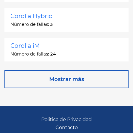
Corolla Hybrid
Número de fallas:
3
Corolla iM
Número de fallas:
24
Corona
Mostrar más
Número de fallas:
2
Corona Station Wagon
Número de fallas:
1
Politica de Privacidad
Contacto