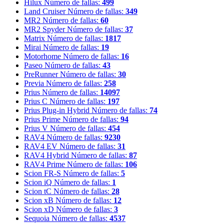
Hilux
Número de fallas:
499
Land Cruiser
Número de fallas:
349
MR2
Número de fallas:
60
MR2 Spyder
Número de fallas:
37
Matrix
Número de fallas:
1817
Mirai
Número de fallas:
19
Motorhome
Número de fallas:
16
Paseo
Número de fallas:
43
PreRunner
Número de fallas:
30
Previa
Número de fallas:
258
Prius
Número de fallas:
14097
Prius C
Número de fallas:
197
Prius Plug-in Hybrid
Número de fallas:
74
Prius Prime
Número de fallas:
94
Prius V
Número de fallas:
454
RAV4
Número de fallas:
9230
RAV4 EV
Número de fallas:
31
RAV4 Hybrid
Número de fallas:
87
RAV4 Prime
Número de fallas:
106
Scion FR-S
Número de fallas:
5
Scion iQ
Número de fallas:
1
Scion tC
Número de fallas:
28
Scion xB
Número de fallas:
12
Scion xD
Número de fallas:
3
Sequoia
Número de fallas:
4537