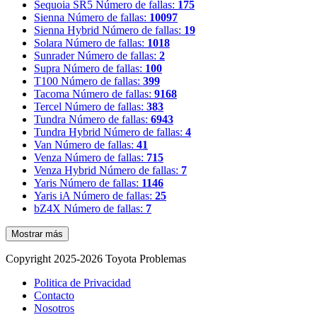
Sequoia SR5
Número de fallas:
175
Sienna
Número de fallas:
10097
Sienna Hybrid
Número de fallas:
19
Solara
Número de fallas:
1018
Sunrader
Número de fallas:
2
Supra
Número de fallas:
100
T100
Número de fallas:
399
Tacoma
Número de fallas:
9168
Tercel
Número de fallas:
383
Tundra
Número de fallas:
6943
Tundra Hybrid
Número de fallas:
4
Van
Número de fallas:
41
Venza
Número de fallas:
715
Venza Hybrid
Número de fallas:
7
Yaris
Número de fallas:
1146
Yaris iA
Número de fallas:
25
bZ4X
Número de fallas:
7
Mostrar más
Copyright 2025-2026 Toyota Problemas
Politica de Privacidad
Contacto
Nosotros