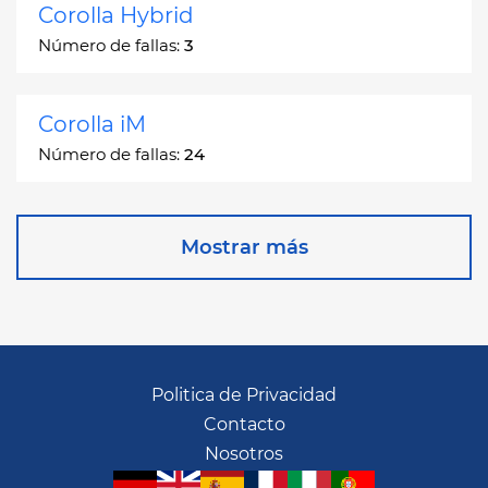
Corolla Hybrid
Número de fallas:
3
Corolla iM
Número de fallas:
24
Corona
Mostrar más
Número de fallas:
2
Corona Station Wagon
Número de fallas:
1
Politica de Privacidad
Contacto
Cressida
Nosotros
Número de fallas:
55