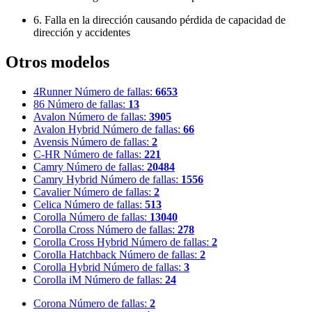
6. Falla en la dirección causando pérdida de capacidad de
dirección y accidentes
Otros modelos
4Runner
Número de fallas:
6653
86
Número de fallas:
13
Avalon
Número de fallas:
3905
Avalon Hybrid
Número de fallas:
66
Avensis
Número de fallas:
2
C-HR
Número de fallas:
221
Camry
Número de fallas:
20484
Camry Hybrid
Número de fallas:
1556
Cavalier
Número de fallas:
2
Celica
Número de fallas:
513
Corolla
Número de fallas:
13040
Corolla Cross
Número de fallas:
278
Corolla Cross Hybrid
Número de fallas:
2
Corolla Hatchback
Número de fallas:
2
Corolla Hybrid
Número de fallas:
3
Corolla iM
Número de fallas:
24
Corona
Número de fallas:
2