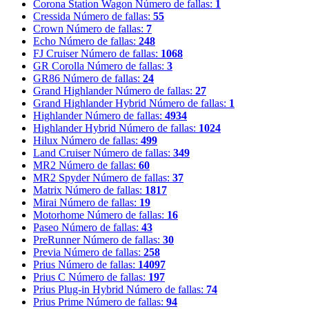
Corona Station Wagon
Número de fallas:
1
Cressida
Número de fallas:
55
Crown
Número de fallas:
7
Echo
Número de fallas:
248
FJ Cruiser
Número de fallas:
1068
GR Corolla
Número de fallas:
3
GR86
Número de fallas:
24
Grand Highlander
Número de fallas:
27
Grand Highlander Hybrid
Número de fallas:
1
Highlander
Número de fallas:
4934
Highlander Hybrid
Número de fallas:
1024
Hilux
Número de fallas:
499
Land Cruiser
Número de fallas:
349
MR2
Número de fallas:
60
MR2 Spyder
Número de fallas:
37
Matrix
Número de fallas:
1817
Mirai
Número de fallas:
19
Motorhome
Número de fallas:
16
Paseo
Número de fallas:
43
PreRunner
Número de fallas:
30
Previa
Número de fallas:
258
Prius
Número de fallas:
14097
Prius C
Número de fallas:
197
Prius Plug-in Hybrid
Número de fallas:
74
Prius Prime
Número de fallas:
94