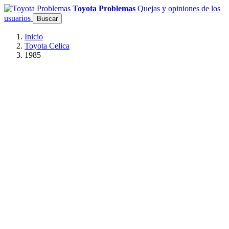
Toyota Problemas
Quejas y opiniones de los
usuarios
Buscar
Inicio
Toyota Celica
1985