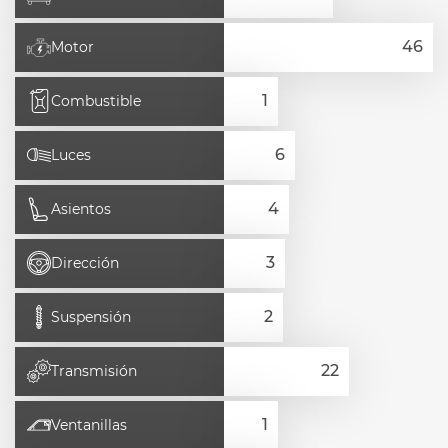
Motor
Combustible
Luces
Asientos
Dirección
Suspensión
Transmisión
Ventanillas