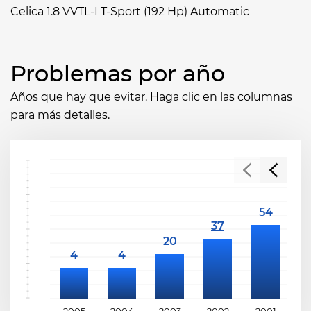
Celica 1.8 VVTL-I T-Sport (192 Hp) Automatic
Problemas por año
Años que hay que evitar. Haga clic en las columnas
para más detalles.
2005
2004
2003
2002
2001
2