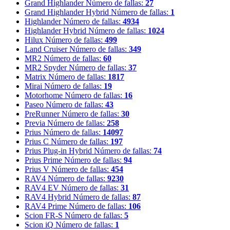
Grand Highlander
Número de fallas:
27
Grand Highlander Hybrid
Número de fallas:
1
Highlander
Número de fallas:
4934
Highlander Hybrid
Número de fallas:
1024
Hilux
Número de fallas:
499
Land Cruiser
Número de fallas:
349
MR2
Número de fallas:
60
MR2 Spyder
Número de fallas:
37
Matrix
Número de fallas:
1817
Mirai
Número de fallas:
19
Motorhome
Número de fallas:
16
Paseo
Número de fallas:
43
PreRunner
Número de fallas:
30
Previa
Número de fallas:
258
Prius
Número de fallas:
14097
Prius C
Número de fallas:
197
Prius Plug-in Hybrid
Número de fallas:
74
Prius Prime
Número de fallas:
94
Prius V
Número de fallas:
454
RAV4
Número de fallas:
9230
RAV4 EV
Número de fallas:
31
RAV4 Hybrid
Número de fallas:
87
RAV4 Prime
Número de fallas:
106
Scion FR-S
Número de fallas:
5
Scion iQ
Número de fallas:
1