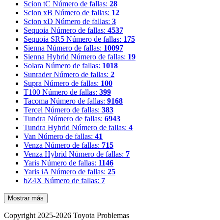
Scion tC
Número de fallas:
28
Scion xB
Número de fallas:
12
Scion xD
Número de fallas:
3
Sequoia
Número de fallas:
4537
Sequoia SR5
Número de fallas:
175
Sienna
Número de fallas:
10097
Sienna Hybrid
Número de fallas:
19
Solara
Número de fallas:
1018
Sunrader
Número de fallas:
2
Supra
Número de fallas:
100
T100
Número de fallas:
399
Tacoma
Número de fallas:
9168
Tercel
Número de fallas:
383
Tundra
Número de fallas:
6943
Tundra Hybrid
Número de fallas:
4
Van
Número de fallas:
41
Venza
Número de fallas:
715
Venza Hybrid
Número de fallas:
7
Yaris
Número de fallas:
1146
Yaris iA
Número de fallas:
25
bZ4X
Número de fallas:
7
Mostrar más
Copyright 2025-2026 Toyota Problemas