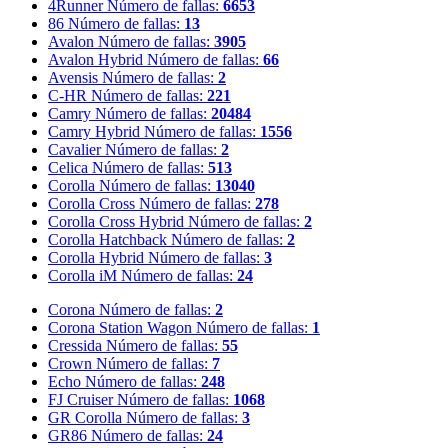
4Runner
Número de fallas:
6653
86
Número de fallas:
13
Avalon
Número de fallas:
3905
Avalon Hybrid
Número de fallas:
66
Avensis
Número de fallas:
2
C-HR
Número de fallas:
221
Camry
Número de fallas:
20484
Camry Hybrid
Número de fallas:
1556
Cavalier
Número de fallas:
2
Celica
Número de fallas:
513
Corolla
Número de fallas:
13040
Corolla Cross
Número de fallas:
278
Corolla Cross Hybrid
Número de fallas:
2
Corolla Hatchback
Número de fallas:
2
Corolla Hybrid
Número de fallas:
3
Corolla iM
Número de fallas:
24
Corona
Número de fallas:
2
Corona Station Wagon
Número de fallas:
1
Cressida
Número de fallas:
55
Crown
Número de fallas:
7
Echo
Número de fallas:
248
FJ Cruiser
Número de fallas:
1068
GR Corolla
Número de fallas:
3
GR86
Número de fallas:
24