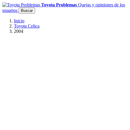
Toyota Problemas
Quejas y opiniones de los
usuarios
Buscar
Inicio
Toyota Celica
2004