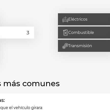
Eléctricos
Combustible
Transmisión
las más comunes
as:
ue el vehículo girara