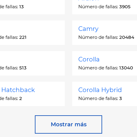
 fallas:
13
Número de fallas:
3905
Camry
 fallas:
221
Número de fallas:
20484
Corolla
 fallas:
513
Número de fallas:
13040
a Hatchback
Corolla Hybrid
 fallas:
2
Número de fallas:
3
 Station Wagon
Cressida
Mostrar más
 fallas:
1
Número de fallas:
55