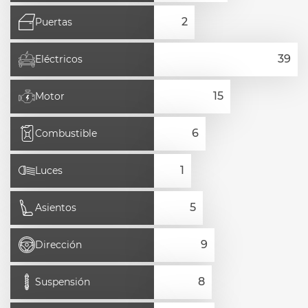
Puertas
Eléctricos
Motor
Combustible
Luces
Asientos
Dirección
Suspensión