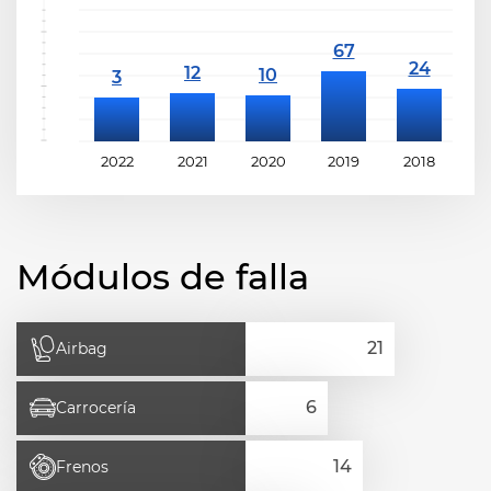
2022
2021
2020
2019
2018
2
Módulos de falla
Airbag
Carrocería
Frenos