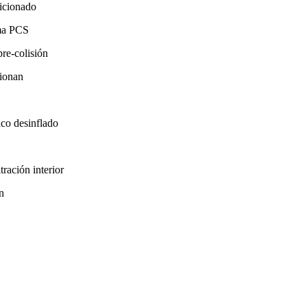
dicionado
ema PCS
pre-colisión
cionan
ico desinflado
ración interior
n