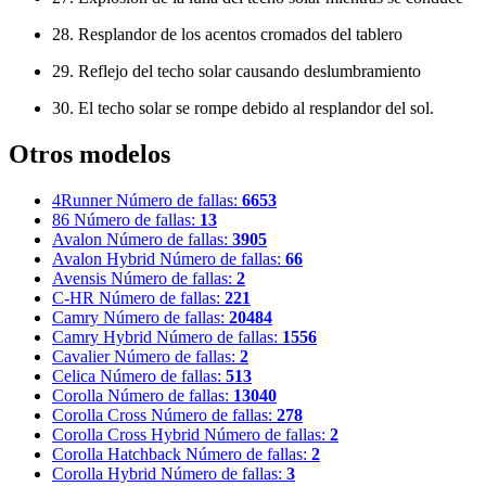
28. Resplandor de los acentos cromados del tablero
29. Reflejo del techo solar causando deslumbramiento
30. El techo solar se rompe debido al resplandor del sol.
Otros modelos
4Runner
Número de fallas:
6653
86
Número de fallas:
13
Avalon
Número de fallas:
3905
Avalon Hybrid
Número de fallas:
66
Avensis
Número de fallas:
2
C-HR
Número de fallas:
221
Camry
Número de fallas:
20484
Camry Hybrid
Número de fallas:
1556
Cavalier
Número de fallas:
2
Celica
Número de fallas:
513
Corolla
Número de fallas:
13040
Corolla Cross
Número de fallas:
278
Corolla Cross Hybrid
Número de fallas:
2
Corolla Hatchback
Número de fallas:
2
Corolla Hybrid
Número de fallas:
3