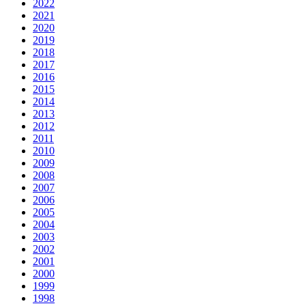
2022
2021
2020
2019
2018
2017
2016
2015
2014
2013
2012
2011
2010
2009
2008
2007
2006
2005
2004
2003
2002
2001
2000
1999
1998