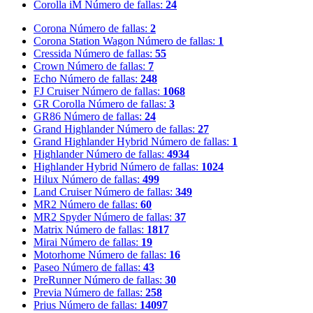
Corolla iM
Número de fallas:
24
Corona
Número de fallas:
2
Corona Station Wagon
Número de fallas:
1
Cressida
Número de fallas:
55
Crown
Número de fallas:
7
Echo
Número de fallas:
248
FJ Cruiser
Número de fallas:
1068
GR Corolla
Número de fallas:
3
GR86
Número de fallas:
24
Grand Highlander
Número de fallas:
27
Grand Highlander Hybrid
Número de fallas:
1
Highlander
Número de fallas:
4934
Highlander Hybrid
Número de fallas:
1024
Hilux
Número de fallas:
499
Land Cruiser
Número de fallas:
349
MR2
Número de fallas:
60
MR2 Spyder
Número de fallas:
37
Matrix
Número de fallas:
1817
Mirai
Número de fallas:
19
Motorhome
Número de fallas:
16
Paseo
Número de fallas:
43
PreRunner
Número de fallas:
30
Previa
Número de fallas:
258
Prius
Número de fallas:
14097