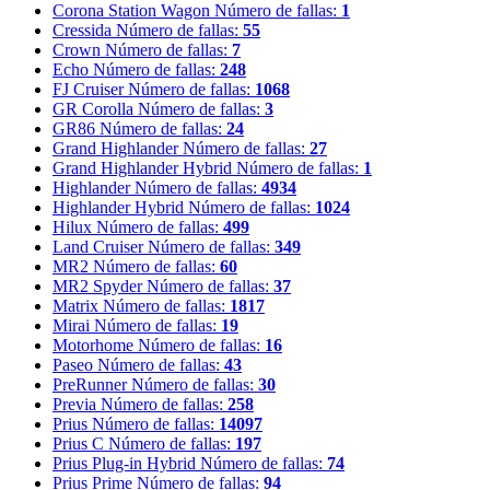
Corona Station Wagon
Número de fallas:
1
Cressida
Número de fallas:
55
Crown
Número de fallas:
7
Echo
Número de fallas:
248
FJ Cruiser
Número de fallas:
1068
GR Corolla
Número de fallas:
3
GR86
Número de fallas:
24
Grand Highlander
Número de fallas:
27
Grand Highlander Hybrid
Número de fallas:
1
Highlander
Número de fallas:
4934
Highlander Hybrid
Número de fallas:
1024
Hilux
Número de fallas:
499
Land Cruiser
Número de fallas:
349
MR2
Número de fallas:
60
MR2 Spyder
Número de fallas:
37
Matrix
Número de fallas:
1817
Mirai
Número de fallas:
19
Motorhome
Número de fallas:
16
Paseo
Número de fallas:
43
PreRunner
Número de fallas:
30
Previa
Número de fallas:
258
Prius
Número de fallas:
14097
Prius C
Número de fallas:
197
Prius Plug-in Hybrid
Número de fallas:
74
Prius Prime
Número de fallas:
94