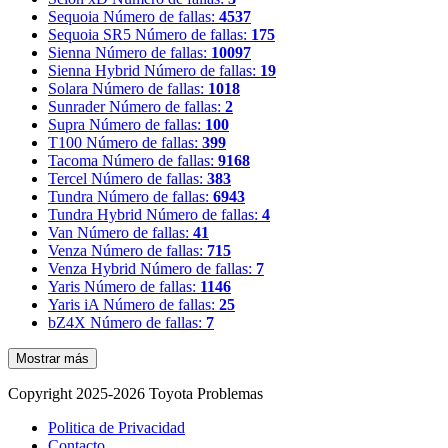
Sequoia
Número de fallas:
4537
Sequoia SR5
Número de fallas:
175
Sienna
Número de fallas:
10097
Sienna Hybrid
Número de fallas:
19
Solara
Número de fallas:
1018
Sunrader
Número de fallas:
2
Supra
Número de fallas:
100
T100
Número de fallas:
399
Tacoma
Número de fallas:
9168
Tercel
Número de fallas:
383
Tundra
Número de fallas:
6943
Tundra Hybrid
Número de fallas:
4
Van
Número de fallas:
41
Venza
Número de fallas:
715
Venza Hybrid
Número de fallas:
7
Yaris
Número de fallas:
1146
Yaris iA
Número de fallas:
25
bZ4X
Número de fallas:
7
Mostrar más
Copyright 2025-2026 Toyota Problemas
Politica de Privacidad
Contacto