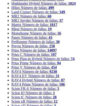
Highlander Hybrid
Número de fallas:
1024
Hilux
Número de fallas:
499
Land Cruiser
Número de fallas:
349
MR2
Número de fallas:
60
MR2 Spyder
Número de fallas:
37
Matrix
Número de fallas:
1817
Mirai
Número de fallas:
19
Motorhome
Número de fallas:
16
Paseo
Número de fallas:
43
PreRunner
Número de fallas:
30
Previa
Número de fallas:
258
Prius
Número de fallas:
14097
Prius C
Número de fallas:
197
Prius Plug-in Hybrid
Número de fallas:
74
Prius Prime
Número de fallas:
94
Prius V
Número de fallas:
454
RAV4
Número de fallas:
9230
RAV4 EV
Número de fallas:
31
RAV4 Hybrid
Número de fallas:
87
RAV4 Prime
Número de fallas:
106
Scion FR-S
Número de fallas:
5
Scion iQ
Número de fallas:
1
Scion tC
Número de fallas:
28
Scion xB
Número de fallas:
12
Scion xD
Número de fallas:
3