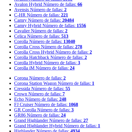
Avalon Hybrid
Número de fallas:
66
Avensis
Número de fallas:
2
C-HR
Número de fallas:
221
Camry
Número de fallas:
20484
Camry Hybrid
Número de fallas:
1556
Cavalier
Número de fallas:
2
Celica
Número de fallas:
513
Corolla
Número de fallas:
13040
Corolla Cross
Número de fallas:
278
Corolla Cross Hybrid
Número de fallas:
2
Corolla Hatchback
Número de fallas:
2
Corolla Hybrid
Número de fallas:
3
Corolla iM
Número de fallas:
24
Corona
Número de fallas:
2
Corona Station Wagon
Número de fallas:
1
Cressida
Número de fallas:
55
Crown
Número de fallas:
7
Echo
Número de fallas:
248
FJ Cruiser
Número de fallas:
1068
GR Corolla
Número de fallas:
3
GR86
Número de fallas:
24
Grand Highlander
Número de fallas:
27
Grand Highlander Hybrid
Número de fallas:
1
Highlander
Número de fallas:
4934