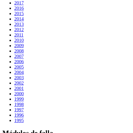
2017
2016
2015
2014
2013
2012
2011
2010
2009
2008
2007
2006
2005
2004
2003
2002
2001
2000
1999
1998
1997
1996
1995
Módulos de falla