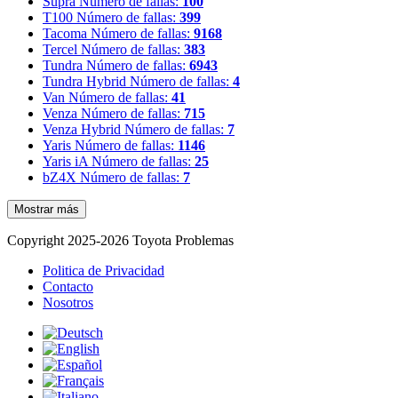
Supra
Número de fallas:
100
T100
Número de fallas:
399
Tacoma
Número de fallas:
9168
Tercel
Número de fallas:
383
Tundra
Número de fallas:
6943
Tundra Hybrid
Número de fallas:
4
Van
Número de fallas:
41
Venza
Número de fallas:
715
Venza Hybrid
Número de fallas:
7
Yaris
Número de fallas:
1146
Yaris iA
Número de fallas:
25
bZ4X
Número de fallas:
7
Mostrar más
Copyright 2025-2026 Toyota Problemas
Politica de Privacidad
Contacto
Nosotros