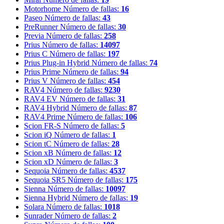
Motorhome
Número de fallas:
16
Paseo
Número de fallas:
43
PreRunner
Número de fallas:
30
Previa
Número de fallas:
258
Prius
Número de fallas:
14097
Prius C
Número de fallas:
197
Prius Plug-in Hybrid
Número de fallas:
74
Prius Prime
Número de fallas:
94
Prius V
Número de fallas:
454
RAV4
Número de fallas:
9230
RAV4 EV
Número de fallas:
31
RAV4 Hybrid
Número de fallas:
87
RAV4 Prime
Número de fallas:
106
Scion FR-S
Número de fallas:
5
Scion iQ
Número de fallas:
1
Scion tC
Número de fallas:
28
Scion xB
Número de fallas:
12
Scion xD
Número de fallas:
3
Sequoia
Número de fallas:
4537
Sequoia SR5
Número de fallas:
175
Sienna
Número de fallas:
10097
Sienna Hybrid
Número de fallas:
19
Solara
Número de fallas:
1018
Sunrader
Número de fallas:
2