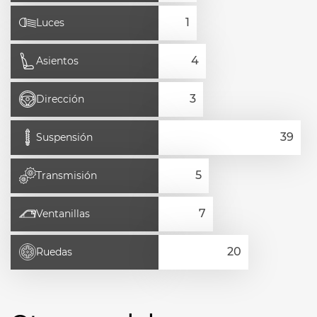
Luces
Asientos
Dirección
Suspensión
Transmisión
Ventanillas
Ruedas