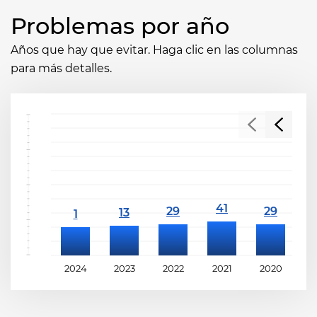
Problemas por año
Años que hay que evitar. Haga clic en las columnas
para más detalles.
2024
2023
2022
2021
2020
2